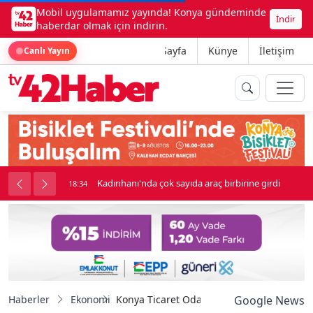
Mobil uygulamamız yayında! Konya gündeminde
İndir
haberdar olmak için indirin.
Ana Sayfa
Künye
İletişim
Canlı Yayın
nluk soygun
Kadınhanı'nda çok sayıda araç birbirine girdi
18:34
Haberler
Ekonomi
Konya Ticaret Odası’dan girişimcilik ekos
Google News