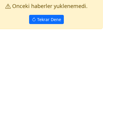
Onceki haberler yuklenemedi.
Tekrar Dene