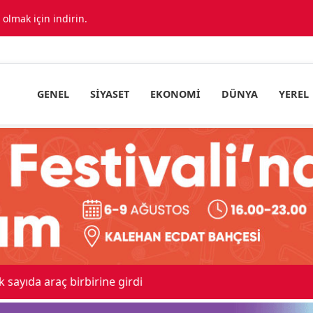
lmak için indirin.
GENEL
SIYASET
EKONOMI
DÜNYA
YEREL
ıda araç birbirine girdi