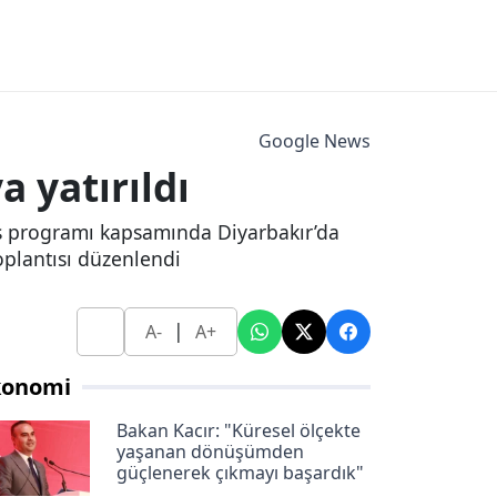
Google News
 yatırıldı
ftiş programı kapsamında Diyarbakır’da
toplantısı düzenlendi
|
A-
A+
konomi
Bakan Kacır: "Küresel ölçekte
yaşanan dönüşümden
güçlenerek çıkmayı başardık"