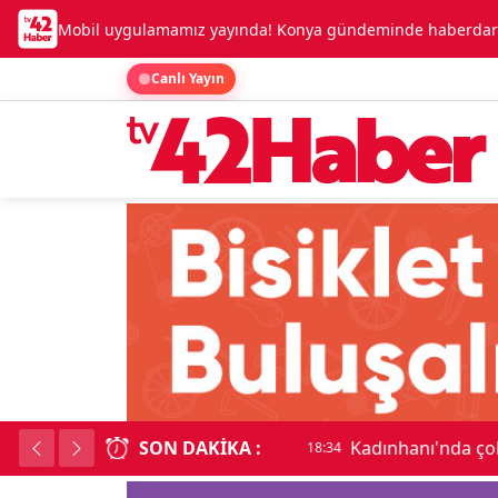
Mobil uygulamamız yayında! Konya gündeminde haberdar o
Canlı Yayın
SON DAKIKA :
Kadınhanı'nda çok say
18:34