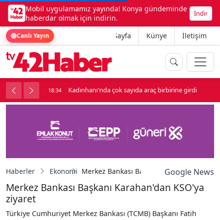
Mobil uygulamamız yayında! Konya gündeminde
İndir
haberdar olmak için indirin.
Ana Sayfa
Künye
İletişim
Canlı Yayın
nluk soygun
Kadınhanı'nda çok sayıda araç birbirine girdi
18:34
Haberler
Ekonomi
Merkez Bankası Başkanı Karahan'dan KSO'
Google News
Merkez Bankası Başkanı Karahan'dan KSO'ya
ziyaret
Türkiye Cumhuriyet Merkez Bankası (TCMB) Başkanı Fatih