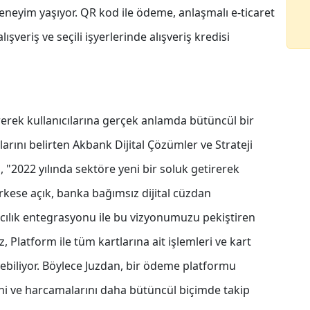
deneyim yaşıyor. QR kod ile ödeme, anlaşmalı e-ticaret
veriş ve seçili işyerlerinde alışveriş kredisi
irerek kullanıcılarına gerçek anlamda bütüncül bir
rını belirten Akbank Dijital Çözümler ve Strateji
2022 yılında sektöre yeni bir soluk getirerek
erkese açık, banka bağımsız dijital cüzdan
cılık entegrasyonu ile bu vizyonumuzu pekiştiren
z, Platform ile tüm kartlarına ait işlemleri ve kart
yebiliyor. Böylece Juzdan, bir ödeme platformu
rini ve harcamalarını daha bütüncül biçimde takip