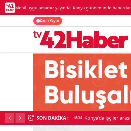
Mobil uygulamamız yayında! Konya gündeminde haberdar o
Canlı Yayın
SON DAKIKA :
Lüks otomobille kar
18:34