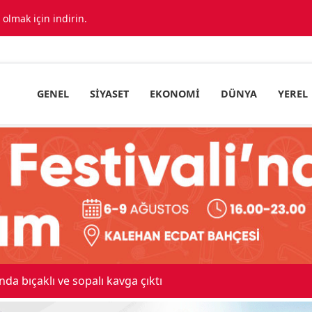
lmak için indirin.
GENEL
SIYASET
EKONOMI
DÜNYA
YEREL
 maskeli milyonluk soygun