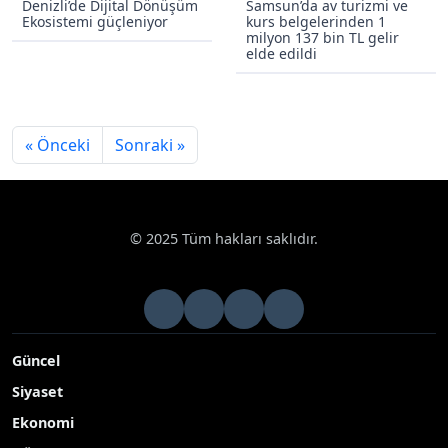
Denizli’de Dijital Dönüşüm
Samsun’da av turizmi ve
Ekosistemi güçleniyor
kurs belgelerinden 1
milyon 137 bin TL gelir
elde edildi
« Önceki
Sonraki »
© 2025 Tüm hakları saklıdır.
Güncel
Siyaset
Ekonomi