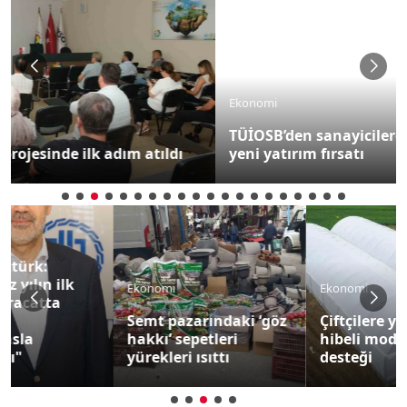
Ekonomi
TÜİOSB’den sanayicilere 200 bin metrekarelik
yeni yatırım fırsatı
Ekonomi
Ekonomi
Semt pazarındaki ‘göz
Çiftçilere yüzde 50
hakkı’ sepetleri
hibeli modern sera
yürekleri ısıttı
desteği