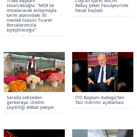
TOBB Başkanı
Coğrafi işaret tescilli
Hisarcıklıoğlu: "MEB ile
‘Akkuş Şeker Fasulyesi’nde
imzalanacak anlaşmayla
hasat başladı
tarım alanındaki 30
meslek lisesini Ticaret
Borsalarımızla
eşleştireceğiz"
Serada sebzeden
İTO Başkanı Avdagiç’ten
gerberaya: Üretim
‘faiz indirimi’ açıklaması
çeşitliliği dikkat çekiyor