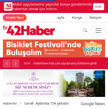
Mobil uygulamamız yayında! Konya gündeminde
İndir
haberdar olmak için indirin.
Ana Sayfa
Künye
İletişim
Canlı Yayın
nluk soygun
Kadınhanı'nda çok sayıda araç birbirine girdi
18:34
Haberler
Genel
Aydın’da 154 şehidin hatırası Şehitlik Köşesi i
Google News