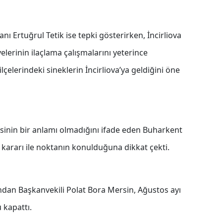
nı Ertuğrul Tetik ise tepki gösterirken, İncirliova
elerinin ilaçlama çalışmalarını yeterince
lçelerindeki sineklerin İncirliova’ya geldiğini öne
inin bir anlamı olmadığını ifade eden Buharkent
ararı ile noktanın konulduğuna dikkat çekti.
an Başkanvekili Polat Bora Mersin, Ağustos ayı
 kapattı.