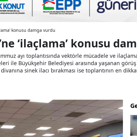
açlama’ konusu damga vurdu
’ne ‘ilaçlama’ konusu da
mmuz ayı toplantısında vektörle mücadele ve ilaçlama h
ri ile Büyükşehir Belediyesi arasında yaşanan görüş ay
 divanına sinek ilacı bırakması ise toplantının en dikk
G