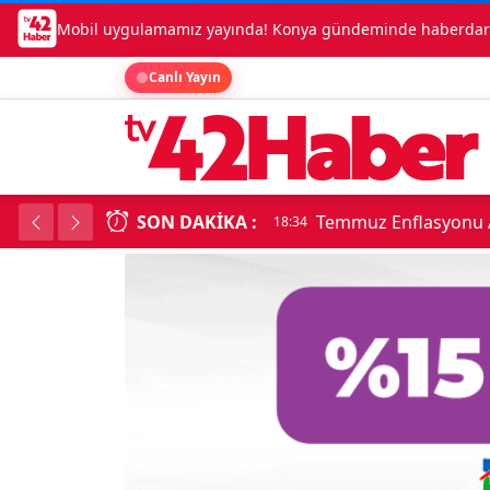
Mobil uygulamamız yayında! Konya gündeminde haberdar o
Canlı Yayın
SON DAKIKA :
Temmuz Enflasyonu A
18:34