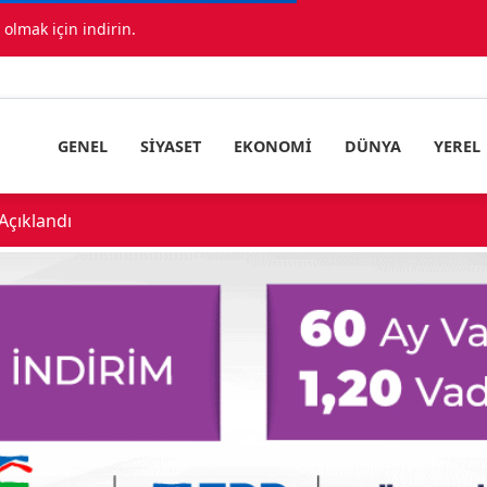
lmak için indirin.
GENEL
SIYASET
EKONOMI
DÜNYA
YEREL
çıklandı