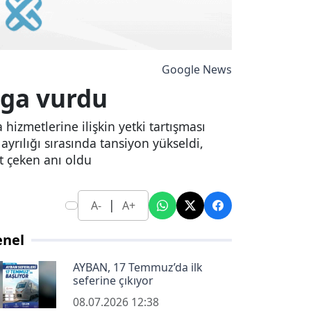
Google News
mga vurdu
izmetlerine ilişkin yetki tartışması
rılığı sırasında tansiyon yükseldi,
at çeken anı oldu
|
A-
A+
enel
AYBAN, 17 Temmuz’da ilk
seferine çıkıyor
08.07.2026 12:38