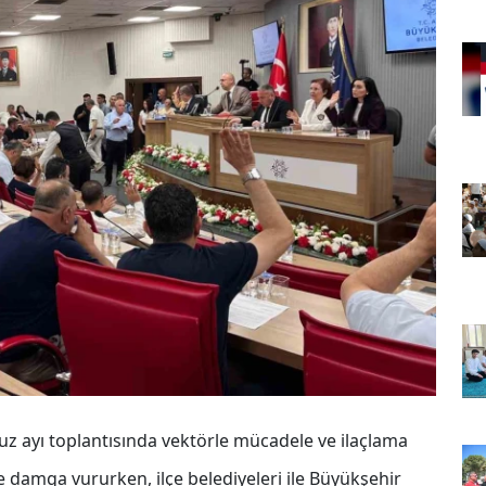
z ayı toplantısında vektörle mücadele ve ilaçlama
e damga vururken, ilçe belediyeleri ile Büyükşehir