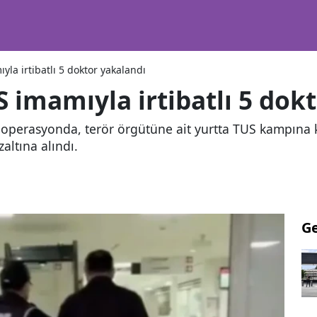
la irtibatlı 5 doktor yakalandı
 imamıyla irtibatlı 5 dok
 operasyonda, terör örgütüne ait yurtta TUS kampına k
altına alındı.
G