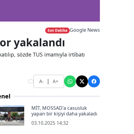
Google News
Son Dakika
tor yakalandı
atılıp, sözde TUS imamıyla irtibatı
|
A-
A+
enel
MİT, MOSSAD'a casusluk
yapan bir kişiyi daha yakaladı
03.10.2025 14:32