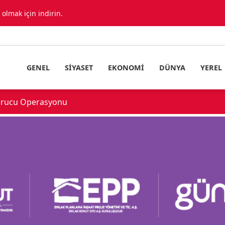
lmak için indirin.
GENEL
SIYASET
EKONOMI
DÜNYA
YEREL
urucu Operasyonu