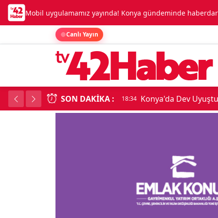
Mobil uygulamamız yayında! Konya gündeminde haberdar o
Canlı Yayın
SON DAKIKA :
Konya'da Dev Uyuşt
18:34