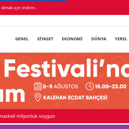
lmak için indirin.
GENEL
SIYASET
EKONOMI
DÜNYA
YEREL
 maskeli milyonluk soygun