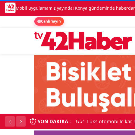
Mobil uygulamamız yayında! Konya gündeminde haberdar o
Canlı Yayın
SON DAKIKA :
Lüks otomobille kar
18:34