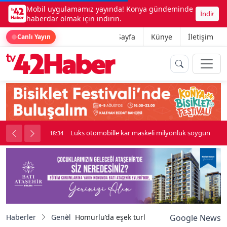
Mobil uygulamamız yayında! Konya gündeminde
İndir
haberdar olmak için indirin.
Ana Sayfa
Künye
İletişim
Canlı Yayın
palı kavga çıktı
Lüks otomobille kar maskeli milyonluk soygun
18:34
Haberler
Genel
Homurlu’da eşek turları başladı
Google News