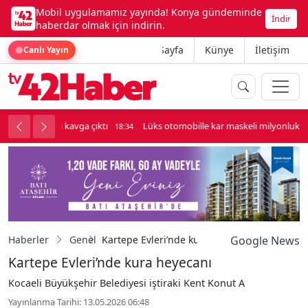
Mobil uygulamamız yayında! Konya gündeminde
İndir
haberdar olmak için indirin.
Ana Sayfa
Künye
İletişim
Canlı Yayın
palı kavga çıktı
Lüks otomobille kar maskeli milyonluk soygun
18:34
Haberler
Genel
Kartepe Evleri’nde kura heyecanı
Google News
Kartepe Evleri’nde kura heyecanı
Kocaeli Büyükşehir Belediyesi iştiraki Kent Konut A
Yayınlanma Tarihi: 13.05.2026 06:48