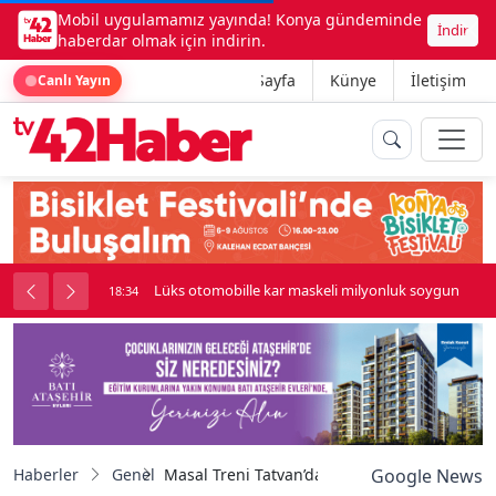
Mobil uygulamamız yayında! Konya gündeminde
İndir
haberdar olmak için indirin.
Ana Sayfa
Künye
İletişim
Canlı Yayın
palı kavga çıktı
Lüks otomobille kar maskeli milyonluk soygun
18:34
Haberler
Genel
Masal Treni Tatvan’da miniklerle buluştu
Google News