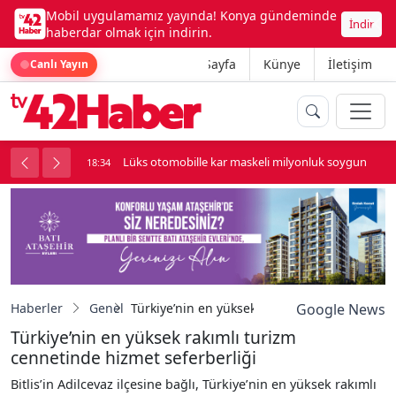
Mobil uygulamamız yayında! Konya gündeminde
İndir
haberdar olmak için indirin.
Ana Sayfa
Künye
İletişim
Canlı Yayın
palı kavga çıktı
Lüks otomobille kar maskeli milyonluk soygun
18:34
Haberler
Genel
Türkiye’nin en yüksek rakımlı turizm cenneti
Google News
Türkiye’nin en yüksek rakımlı turizm
cennetinde hizmet seferberliği
Bitlis’in Adilcevaz ilçesine bağlı, Türkiye’nin en yüksek rakımlı