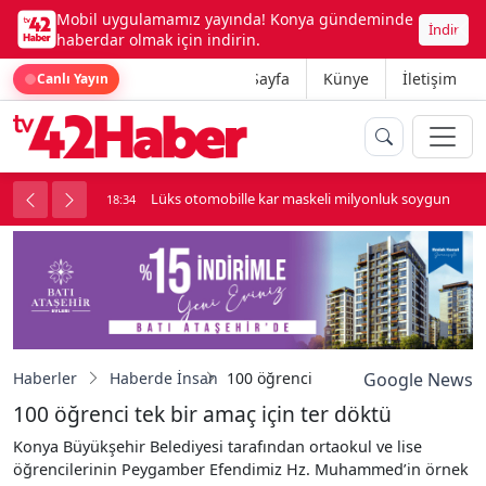
Mobil uygulamamız yayında! Konya gündeminde
İndir
haberdar olmak için indirin.
Ana Sayfa
Künye
İletişim
Canlı Yayın
palı kavga çıktı
Lüks otomobille kar maskeli milyonluk soygun
18:34
Haberler
Haberde İnsan
100 öğrenci tek bir amaç için ter d
Google News
100 öğrenci tek bir amaç için ter döktü
Konya Büyükşehir Belediyesi tarafından ortaokul ve lise
öğrencilerinin Peygamber Efendimiz Hz. Muhammed’in örnek