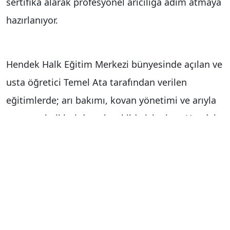
sertifika alarak profesyonel arıcılığa adım atmaya
hazırlanıyor.
Hendek Halk Eğitim Merkezi bünyesinde açılan ve
usta öğretici Temel Ata tarafından verilen
eğitimlerde; arı bakımı, kovan yönetimi ve arıyla
temas teknikleri detaylı şekilde işleniyor. Hendek
Kazımiye Mahallesi’nde gerçekleştirilen
uygulamalı derslerde kursiyerler, koruyucu
kıyafetlerini giyerek kovan başına geçiyor. 2026
yılının ikinci döneminde de 30 kursiyerin
katılımıyla devam eden eğitimlerde, özellikle
emekli adayları ve arıcılığı ata mesleği olarak