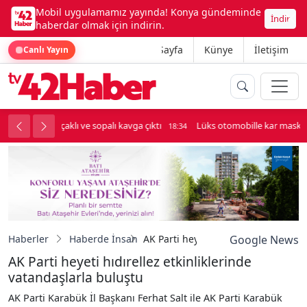
Mobil uygulamamız yayında! Konya gündeminde
İndir
haberdar olmak için indirin.
Ana Sayfa
Künye
İletişim
Canlı Yayın
palı kavga çıktı
Lüks otomobille kar maskeli milyonluk soygun
18:34
Haberler
Haberde İnsan
AK Parti heyeti hıdırellez etkinlikl
Google News
AK Parti heyeti hıdırellez etkinliklerinde
vatandaşlarla buluştu
AK Parti Karabük İl Başkanı Ferhat Salt ile AK Parti Karabük