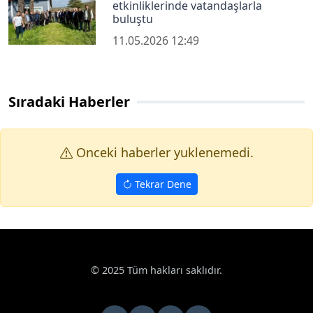
etkinliklerinde vatandaşlarla
buluştu
11.05.2026 12:49
Sıradaki Haberler
Onceki haberler yuklenemedi.
Tekrar Dene
Haberler
Haberde İnsan
Yozgat’ta polis selamı veren minikler 
Google News
Yozgat’ta polis selamı veren minikler kalpleri
ısıttı