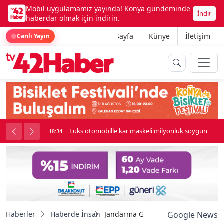
Mobil uygulamamız yayında! Konya gündeminde
İndir
haberdar olmak için indirin.
Ana Sayfa
Künye
İletişim
Canlı Yayın
palı kavga çıktı
Lüks otomobille kar maskeli milyonluk soygun
18:34
Haberler
Haberde İnsan
Jandarma Genel Komutanı Çardakçı
Google News