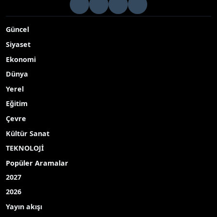
Yozgat’ın Sarıkaya ilçesinde polis selamı veren minikler
samimi davranışlarıyla yürek ısıttı
Yayınlanma Tarihi: 11.05.2026 13:43
A-
|
A+