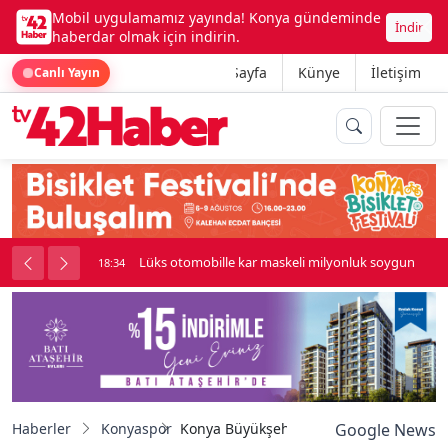
Mobil uygulamamız yayında! Konya gündeminde
İndir
haberdar olmak için indirin.
Ana Sayfa
Künye
İletişim
Canlı Yayın
palı kavga çıktı
Lüks otomobille kar maskeli milyonluk soygun
18:34
Haberler
Konyaspor
Konya Büyükşehir Stadyumu'nun zeminin
Google News