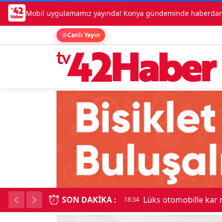
Mobil uygulamamız yayında! Konya gündeminde haberdar o
Canlı Yayın
SON DAKIKA :
Kadınhanı'nda çok say
18:34