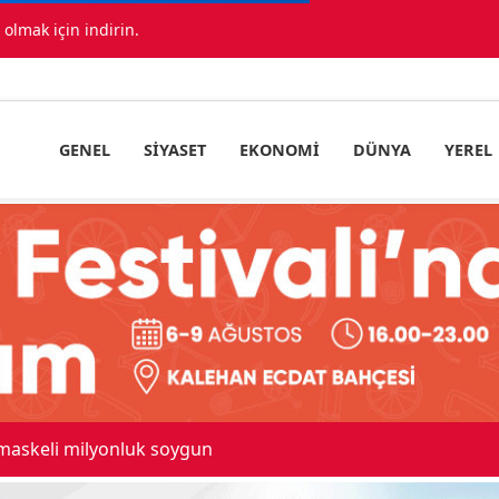
lmak için indirin.
GENEL
SIYASET
EKONOMI
DÜNYA
YEREL
ıda araç birbirine girdi