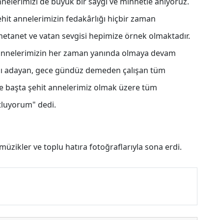
nnelerimizi de büyük bir saygı ve minnetle anıyoruz.
hit annelerimizin fedakârlığı hiçbir zaman
metanet ve vatan sevgisi hepimize örnek olmaktadır.
li annelerimizin her zaman yanında olmaya devam
tını adayan, gece gündüz demeden çalışan tüm
le başta şehit annelerimiz olmak üzere tüm
tluyorum" dedi.
müzikler ve toplu hatıra fotoğraflarıyla sona erdi.