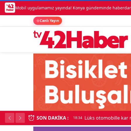
Mobil uygulamamız yayında! Konya gündeminde haberdar o
Canlı Yayın
SON DAKIKA :
Lüks otomobille kar
18:34