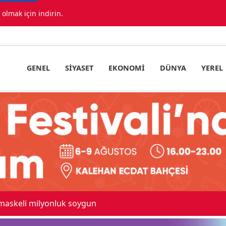
lmak için indirin.
GENEL
SIYASET
EKONOMI
DÜNYA
YEREL
 maskeli milyonluk soygun