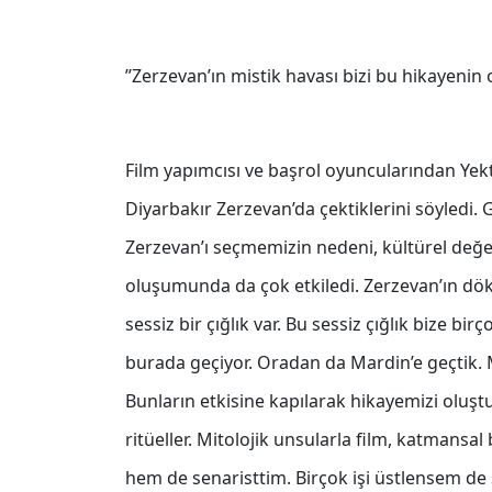
’’Zerzevan’ın mistik havası bizi bu hikayenin
Film yapımcısı ve başrol oyuncularından Yek
Diyarbakır Zerzevan’da çektiklerini söyledi. G
Zerzevan’ı seçmemizin nedeni, kültürel değeri
oluşumunda da çok etkiledi. Zerzevan’ın dö
sessiz bir çığlık var. Bu sessiz çığlık bize 
burada geçiyor. Oradan da Mardin’e geçtik. M
Bunların etkisine kapılarak hikayemizi oluş
ritüeller. Mitolojik unsularla film, katmansa
hem de senaristtim. Birçok işi üstlensem de s