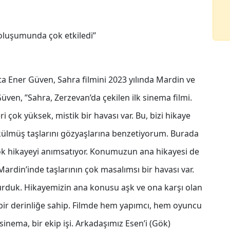
 oluşumunda çok etkiledi’’
ta Ener Güven, Sahra filmini 2023 yılında Mardin ve
üven, ’’Sahra, Zerzevan’da çekilen ilk sinema filmi.
 çok yüksek, mistik bir havası var. Bu, bizi hikaye
külmüş taşlarını gözyaşlarına benzetiyorum. Burada
birçok hikayeyi anımsatıyor. Konumuzun ana hikayesi de
ardin’inde taşlarının çok masalımsı bir havası var.
turduk. Hikayemizin ana konusu aşk ve ona karşı olan
l bir derinliğe sahip. Filmde hem yapımcı, hem oyuncu
inema, bir ekip işi. Arkadaşımız Esen’i (Gök)