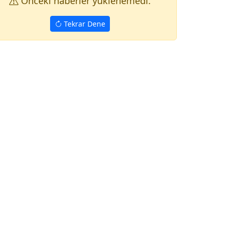
Onceki haberler yuklenemedi.
Tekrar Dene