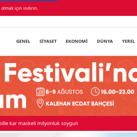
lmak için indirin.
GENEL
SIYASET
EKONOMI
DÜNYA
YEREL
 maskeli milyonluk soygun