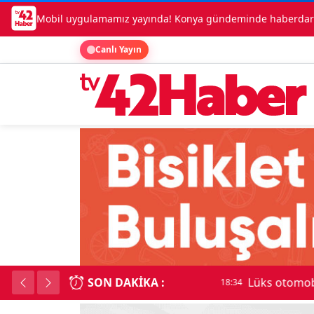
Mobil uygulamamız yayında! Konya gündeminde haberdar o
Canlı Yayın
SON DAKIKA :
Lüks otomobille kar
18:34