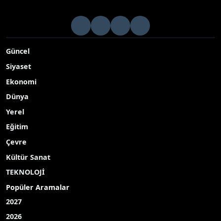
Ağrılarından kapalı ameliyatla kurtuldu
Manisa’da şiddetli ağrı şikayetiyle hastaneye başvuran Havva
Ulukan, Manisa Şehir Hastanesi’nde gerçekleştirilen başarılı
kapalı ameliyatla (laparoskopik) sağlığına kavuşurken,
operasyonu gerçekleştiren ekibin klinik çalışmaları ise ulusal
kongrede ödüllendirildi
Yayınlanma Tarihi: 15.05.2026 11:16
A-
|
A+