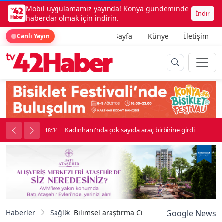
Mobil uygulamamız yayında! Konya gündeminde
İndir
haberdar olmak için indirin.
Ana Sayfa
Künye
İletişim
Canlı Yayın
birbirine girdi
Beşikçioğlu Konya'ya Sevk Edildi
18:34
Haberler
Sağlık
Bilimsel araştırma Cimin üzümünün çekirdeğ
Google News