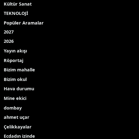
Acıbadem Üniversitesi Tıp Fakültesi
öğrencilerince bu yıl dokuzuncusu düzenlenen
ALIS26 Kongresinin teması onkoloji oldu.
"Oncoverse: Horizons in Cancer" temalı kongrede
dünyanın önde gelen bilim insanları ile öğrenciler
bir araya geldi. Kongrede kanser araştırmalarının
geleceği, yeni nesil tedavi yöntemleri ve güncel