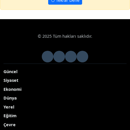
Tekrar Dene
Haberler
Sağlık
Kanser araştırmalarının geleceği ALIS26’da m
Google News
Kanser araştırmalarının geleceği ALIS26’da
masaya yatırıldı
Acıbadem Üniversitesi Tıp Fakültesi öğrencilerince bu yıl
dokuzuncusu düzenlenen ALIS26 Kongresinin teması onkoloji
oldu
Yayınlanma Tarihi: 18.05.2026 09:36
A-
|
A+