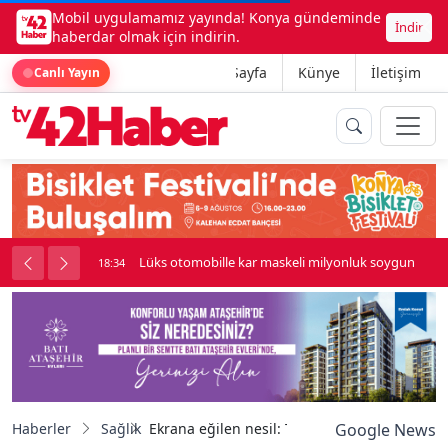
Mobil uygulamamız yayında! Konya gündeminde
İndir
haberdar olmak için indirin.
Ana Sayfa
Künye
İletişim
Canlı Yayın
li milyonluk soygun
Kadınhanı'nda çok sayıda araç birbirine gird
18:34
Haberler
Sağlık
Ekrana eğilen nesil: Telefon boynu sendromu
Google News