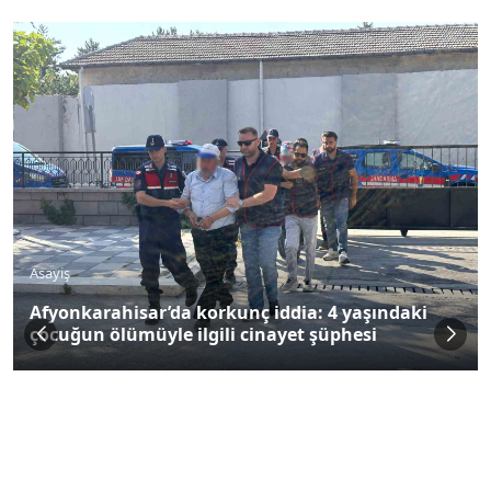
Asayiş
Afyonkarahisar’da korkunç iddia: 4 yaşındaki
çocuğun ölümüyle ilgili cinayet şüphesi