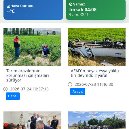
Namaz
Hava Durumu
Imsak 04:08
--°C
Gunes: 05:41
Tarım arazilerinin
AFAD’ın beyaz eşya yüklü
korunması çalışmaları
tırı devrildi: 2 yaralı
sürüyor
2026-07-23 11:46:30
2026-07-24 10:37:13
Asayiş
Genel