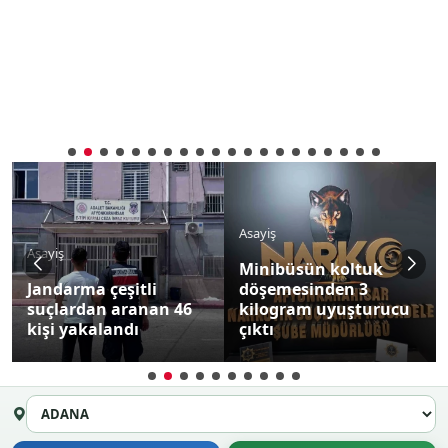
Asayiş
Asayiş
Minibüsün koltuk
Jandarma çeşitli
döşemesinden 3
suçlardan aranan 46
kilogram uyuşturucu
kişi yakalandı
çıktı