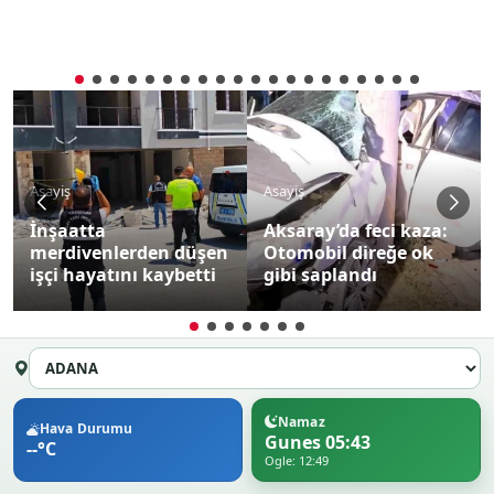
Asayiş
Asayiş
Okul çıkışı parkta
Aksaray’da feci kaza:
bıçaklı kavga: 2 çocuk
Otomobil direğe ok
bıçaklanarak
gibi saplandı
yaralandı
Namaz
Hava Durumu
Gunes 05:43
--°C
Ogle: 12:49