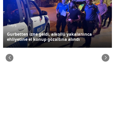
Asayiş
"Kelepçe vuramazlar, imkansız" dedi,
kelepçelenip gözaltına alındı