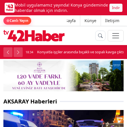
Mobil uygulamamız yayında! Konya gündeminde
İndir
haberdar olmak için indirin.
Ana Sayfa
Künye
İletişim
Canlı Yayın
palı kavga çıktı
Lüks otomobille kar maskeli milyonluk soygun
18:34
AKSARAY Haberleri