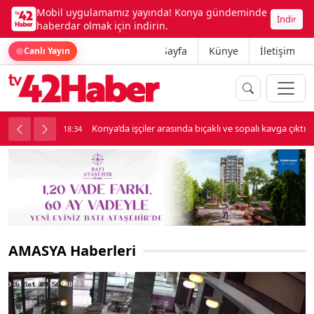
Mobil uygulamamız yayında! Konya gündeminde
İndir
haberdar olmak için indirin.
Ana Sayfa
Künye
İletişim
Canlı Yayın
palı kavga çıktı
Lüks otomobille kar maskeli milyonluk soygun
18:34
AMASYA Haberleri