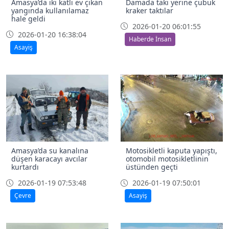
Amasya’da iki katlı ev çıkan
Damada takı yerine çubuk
yangında kullanılamaz
kraker taktılar
hale geldi
2026-01-20 06:01:55
2026-01-20 16:38:04
Haberde İnsan
Asayiş
Amasya’da su kanalına
Motosikletli kaputa yapıştı,
düşen karacayı avcılar
otomobil motosikletlinin
kurtardı
üstünden geçti
2026-01-19 07:53:48
2026-01-19 07:50:01
Çevre
Asayiş