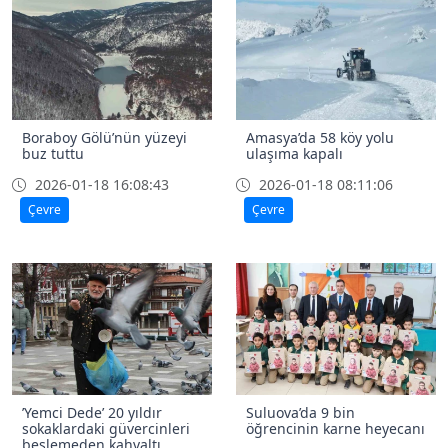
Boraboy Gölü’nün yüzeyi
Amasya’da 58 köy yolu
buz tuttu
ulaşıma kapalı
2026-01-18 16:08:43
2026-01-18 08:11:06
Çevre
Çevre
’Yemci Dede’ 20 yıldır
Suluova’da 9 bin
sokaklardaki güvercinleri
öğrencinin karne heyecanı
beslemeden kahvaltı