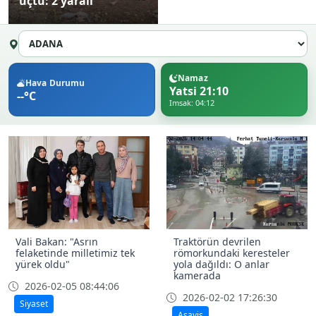
uçtu: 2 yaralı
Namaz
Hava Durumu
Yatsi 21:10
--°C
Imsak: 04:12
Vali Bakan: "Asrın
Traktörün devrilen
felaketinde milletimiz tek
römorkundaki keresteler
yürek oldu"
yola dağıldı: O anlar
kamerada
2026-02-05 08:44:06
2026-02-02 17:26:30
Siyaset
Asayiş