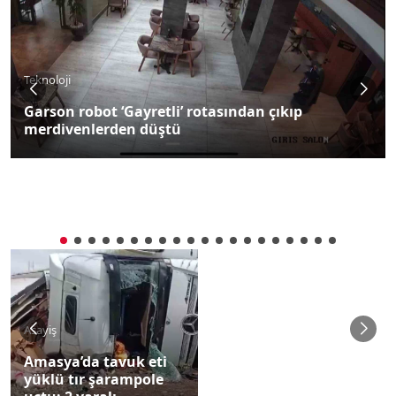
Haberde İnsan
Amasya’da 9 yaşındaki otizmli Asilhan, Kur’an-ı
Kerim okumayı öğrendi
Asayiş
Amasya’da tavuk eti
yüklü tır şarampole