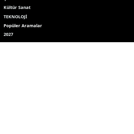
Kültür Sanat
TEKNOLOJİ
Popüler Aramalar
2027
2026
Yayın akışı
Röportaj
Bizim mahalle
Bizim okul
Hava durumu
Mine ekici
dombay
ahmet uçar
Çelikkayalar