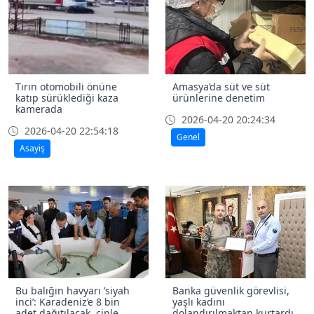
Tırın otomobili önüne
Amasya’da süt ve süt
katıp sürüklediği kaza
ürünlerine denetim
kamerada
2026-04-20 20:24:34
2026-04-20 22:54:18
Genel
Asayiş
Bu balığın havyarı ’siyah
Banka güvenlik görevlisi,
inci’: Karadeniz’e 8 bin
yaşlı kadını
adet dağıtılacak, çiple
dolandırılmaktan kurtardı