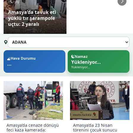
Asayiş
Amasya’da tavuk eti
yüklü tır şarampole
uçtu: 2 yaralı
Namaz
Hava Durumu
Yükleniyor...
...
Yükleniyor...
Amasya’da cenaze dönüşü
Amasya’da 23 Nisan
feci kaza kamerada:
törenini çocuk sunucu