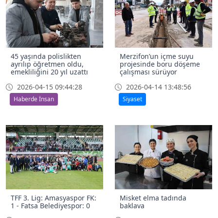
45 yaşında polislikten
Merzifon’un içme suyu
ayrılıp öğretmen oldu,
projesinde boru döşeme
emekliliğini 20 yıl uzattı
çalışması sürüyor
2026-04-15 09:44:28
2026-04-14 13:48:56
Haberde İnsan
Siyaset
TFF 3. Lig: Amasyaspor FK:
Misket elma tadında
1 - Fatsa Belediyespor: 0
baklava