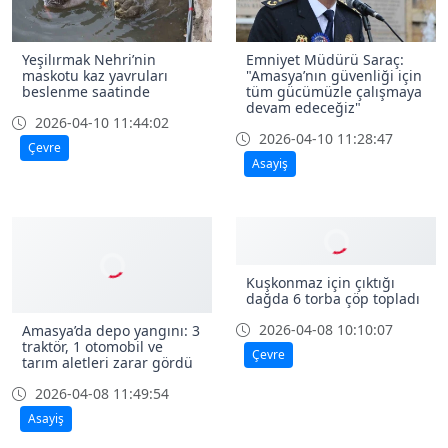
Yeşilırmak Nehri’nin
Emniyet Müdürü Saraç:
maskotu kaz yavruları
"Amasya’nın güvenliği için
beslenme saatinde
tüm gücümüzle çalışmaya
devam edeceğiz"
2026-04-10 11:44:02
2026-04-10 11:28:47
Çevre
Asayiş
Kuşkonmaz için çıktığı
dağda 6 torba çöp topladı
2026-04-08 10:10:07
Amasya’da depo yangını: 3
traktör, 1 otomobil ve
Çevre
tarım aletleri zarar gördü
2026-04-08 11:49:54
Asayiş