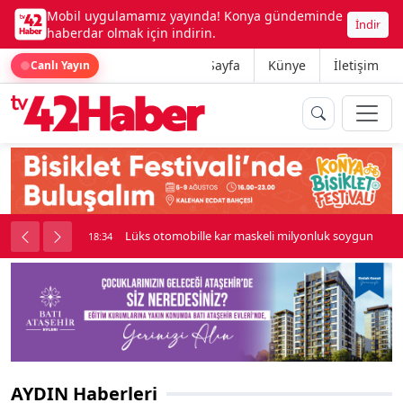
Mobil uygulamamız yayında! Konya gündeminde
İndir
haberdar olmak için indirin.
Ana Sayfa
Künye
İletişim
Canlı Yayın
palı kavga çıktı
Lüks otomobille kar maskeli milyonluk soygun
18:34
AYDIN Haberleri