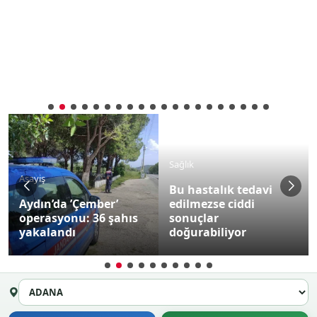
Sağlık
Asayiş
Bu hastalık tedavi
Aydın’da ’Çember’
edilmezse ciddi
operasyonu: 36 şahıs
sonuçlar
yakalandı
doğurabiliyor