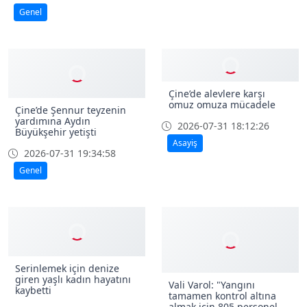
Genel
Çine’de alevlere karşı
omuz omuza mücadele
Çine’de Şennur teyzenin
yardımına Aydın
2026-07-31 18:12:26
Büyükşehir yetişti
Asayiş
2026-07-31 19:34:58
Genel
Serinlemek için denize
giren yaşlı kadın hayatını
Vali Varol: "Yangını
kaybetti
tamamen kontrol altına
almak için 805 personel