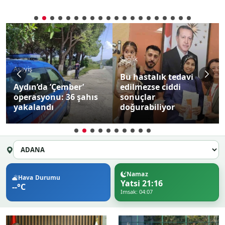
Sağlık
Asayiş
Bu hastalık tedavi
Aydın’da ’Çember’
edilmezse ciddi
operasyonu: 36 şahıs
sonuçlar
yakalandı
doğurabiliyor
Namaz
Hava Durumu
Yatsi 21:16
--°C
Imsak: 04:07