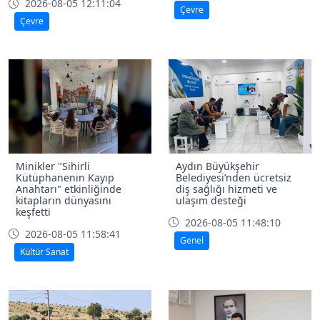
2026-08-05 12:11:04
Çevre
Çevre
Minikler "Sihirli
Aydın Büyükşehir
Kütüphanenin Kayıp
Belediyesi’nden ücretsiz
Anahtarı" etkinliğinde
diş sağlığı hizmeti ve
kitapların dünyasını
ulaşım desteği
keşfetti
2026-08-05 11:48:10
2026-08-05 11:58:41
Genel
Kültür Sanat