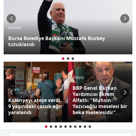
Siyaset
Bursa Belediye Başkanı Mustafa Bozbey
tutuklandı
Asayiş
BBP Genel Başkan
Asayiş
Yardımcısı Ekrem
Kolonyayı ateşe verdi
Alfatlı: "Muhsin
9 yaşındaki çocuk ağır
Yazıcıoğlu meselesi bir
yaralandı
beka meselesidir"