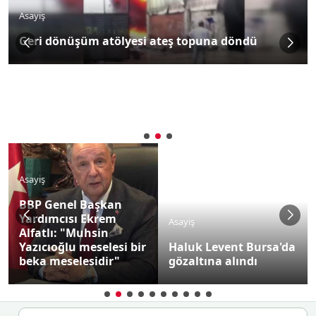
Asayiş
Geri dönüşüm atölyesi ateş topuna döndü
Asayiş
BBP Genel Başkan
Yardımcısı Ekrem
Asayiş
Alfatlı: "Muhsin
Yazıcıoğlu meselesi bir
Haluk Levent Bursa'da
beka meselesidir"
gözaltına alındı