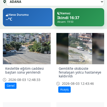
Namaz
Hava Durumu
Ikindi 16:37
--°C
Aksam: 19:50
Kestel’de eğitim caddesi
Gemlik’te otobüste
baştan sona yenilendi
fenalaşan yolcu hastaneye
kaldırıldı
2026-08-03 12:48:33
2026-08-03 12:43:46
Genel
Asayiş