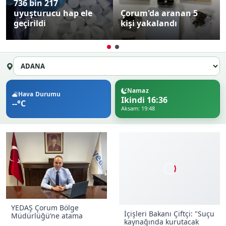
736 bin 217
uyuşturucu hap ele
Çorum'da aranan 5
geçirildi
kişi yakalandı
Namaz
Hava Durumu
Ikindi 16:36
--°C
Aksam: 19:48
YEDAŞ Çorum Bölge
İçişleri Bakanı Çiftçi: "Suçu
Müdürlüğü’ne atama
kaynağında kurutacak