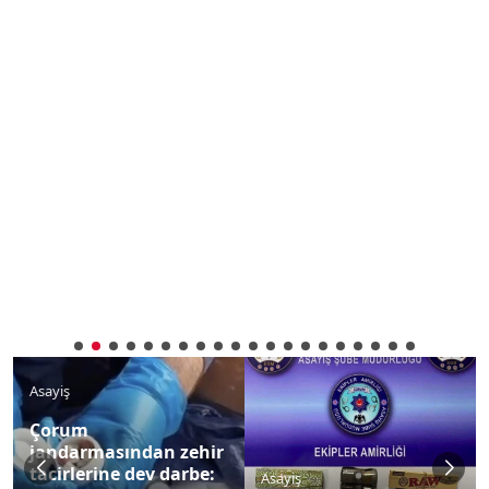
Asayiş
Çorum
jandarmasından zehir
tacirlerine dev darbe:
Asayiş