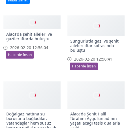
Kültür Sanat
Alaca’da şehit aileleri ve
gaziler iftarda buluştu
Sungurlu’da gazi ve şehit
aileleri iftar sofrasında
2026-02-20 12:56:04
buluştu
Haberde İnsan
2026-02-20 12:50:41
Haberde İnsan
Doğalgaz hattına su
Alaca’da Şehit Halil
borusunu bağladılar:
İbrahim Aygül’ün adının
Vatandaşlar hem susuz
yaşatılacağı tesis dualarla
hem de doğal gazsız kaldı
açıldı