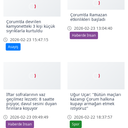
Çorum’da Ramazan
etkinlikleri başladı
Çorum’da devrilen
kamyonetteki 3 kişi küçük
2026-02-23 13:04:40
sıyrıklarla kurtuldu
Haberde İnsan
2026-02-23 15:47:15
Asayiş
İftar sofralarının vaz
Uğur Uçar: "Bütün maçları
geçilmez lezzeti: 8 saatte
kazanıp Çorum halkına
pişiyor, davul sesini duyan
kupayı armağan etmek
fırınlara koşuyor
istiyoruz"
2026-02-23 09:49:49
2026-02-22 18:37:57
Haberde İnsan
Spor