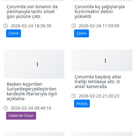
Çorum’da son binanın da
Çorum’da kış yağışlarıyla
yıkılmasıyla tarihi silüet
Kızılırmak’ın debisi
gün yüzüne çıktı
yükseldi
2026-02-24 18:36:39
2026-02-24 11:59:09
Çevre
Çevre
Çorum’da başıboş atlar
trafiği tehlikeye attı: O
Başkan Aşgın’dan
anlar kamerada
Suriye’degerçekleştirilen
kardeşlik iftarlarıyla ilgili
2026-02-23 21:20:23
açıklama
Asayiş
2026-02-24 09:40:16
Haberde İnsan