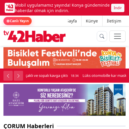
Mobil uygulamamız yayında! Konya gündeminde
İndir
haberdar olmak için indirin.
Ana Sayfa
Künye
İletişim
Canlı Yayın
palı kavga çıktı
Lüks otomobille kar maskeli milyonluk soygun
18:34
ÇORUM Haberleri