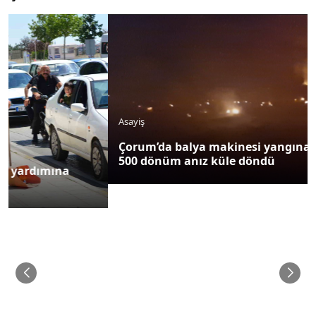
Asayiş
Çorum’da balya makinesi yangına sebep oldu:
500 dönüm anız küle döndü