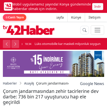
Mobil uygulamamız yayında! Konya gündeminde
İndir
haberdar olmak için indirin.
Ana Sayfa
Künye
İletişim
Canlı Yayın
palı kavga çıktı
Lüks otomobille kar maskeli milyonluk soygun
18:34
Haberler
Asayiş
Çorum jandarmasından zehir tacirlerine dev
Google News
Çorum jandarmasından zehir tacirlerine dev
darbe: 736 bin 217 uyuşturucu hap ele
geçirildi