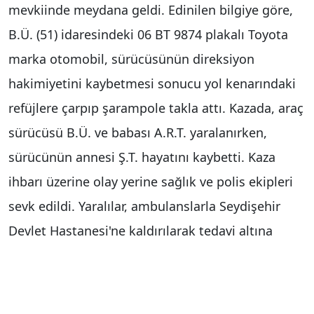
mevkiinde meydana geldi. Edinilen bilgiye göre,
B.Ü. (51) idaresindeki 06 BT 9874 plakalı Toyota
marka otomobil, sürücüsünün direksiyon
hakimiyetini kaybetmesi sonucu yol kenarındaki
refüjlere çarpıp şarampole takla attı. Kazada, araç
sürücüsü B.Ü. ve babası A.R.T. yaralanırken,
sürücünün annesi Ş.T. hayatını kaybetti. Kaza
ihbarı üzerine olay yerine sağlık ve polis ekipleri
sevk edildi. Yaralılar, ambulanslarla Seydişehir
Devlet Hastanesi'ne kaldırılarak tedavi altına
alındı. Hayatını kaybeden Ş.T.'nin cenazesi ise
yapılan incelemenin ardından aynı hastanenin
morguna kaldırıldı.