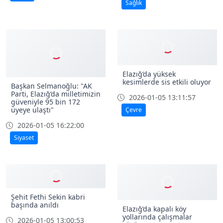
olmayan 4 günlük bebek,
Hastanesi’nde 1 yılda 2
Elazığ’da hayata tutundu
milyon 810 bin hasta
tedavi edildi
2026-01-07 10:15:12
2026-01-06 11:10:18
Sağlık
Sağlık
Elazığ’da yüksek
kesimlerde sis etkili oluyor
Başkan Selmanoğlu: "AK
Parti, Elazığ’da milletimizin
2026-01-05 13:11:57
güveniyle 95 bin 172
üyeye ulaştı"
Çevre
2026-01-05 16:22:00
Siyaset