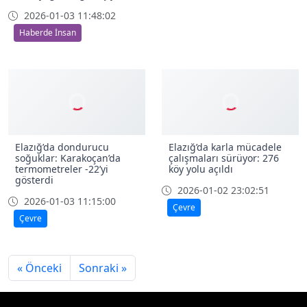
Kardan adama kafa attı
2026-01-03 11:17:54
Bakanlıktan sanatçı
Asayiş
belgesi alan usta, çit
baskıyı geleceğe taşıyor
2026-01-03 11:48:02
Haberde İnsan
Elazığ’da dondurucu
Elazığ’da karla mücadele
soğuklar: Karakoçan’da
çalışmaları sürüyor: 276
termometreler -22’yi
köy yolu açıldı
gösterdi
2026-01-02 23:02:51
2026-01-03 11:15:00
Çevre
Çevre