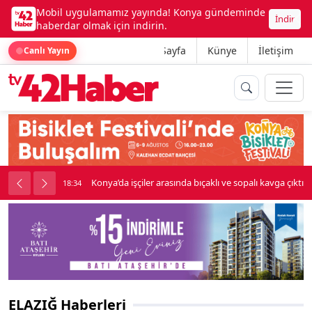
Mobil uygulamamız yayında! Konya gündeminde
İndir
haberdar olmak için indirin.
Ana Sayfa
Künye
İletişim
Canlı Yayın
Konya’da işçiler arasında bıçaklı ve sopalı kavga çıktı
18:34
ELAZIĞ Haberleri