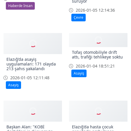
Şehit Fethi Sekin kabri
başında anıldı
Elazığ’da kapalı köy
yollarında çalışmalar
2026-01-05 13:00:53
sürüyor
Haberde İnsan
2026-01-05 12:14:36
Çevre
Tofaş otomobiliyle drift
attı, trafiği tehlikeye soktu
Elazığ’da asayiş
uygulamaları: 171 olayda
2026-01-04 18:51:21
213 şahıs yakalandı
Asayiş
2026-01-05 12:11:48
Asayiş