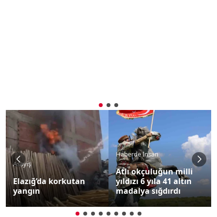
Haberde İnsan
Asayiş
Atlı okçuluğun milli
Elazığ’da korkutan
yıldızı 6 yıla 41 altın
yangın
madalya sığdırdı