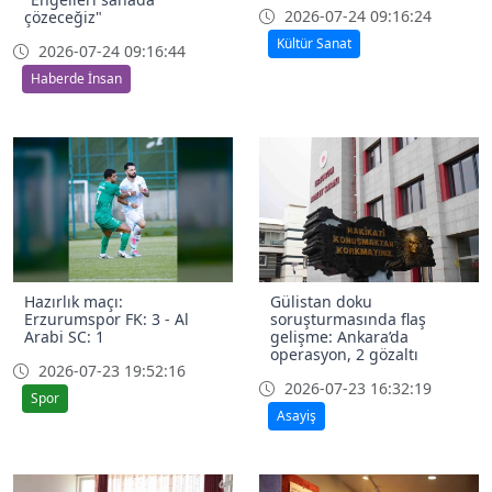
2026-07-24 09:16:24
çözeceğiz"
Kültür Sanat
2026-07-24 09:16:44
Haberde İnsan
Hazırlık maçı:
Gülistan doku
Erzurumspor FK: 3 - Al
soruşturmasında flaş
Arabi SC: 1
gelişme: Ankara’da
operasyon, 2 gözaltı
2026-07-23 19:52:16
2026-07-23 16:32:19
Spor
Asayiş