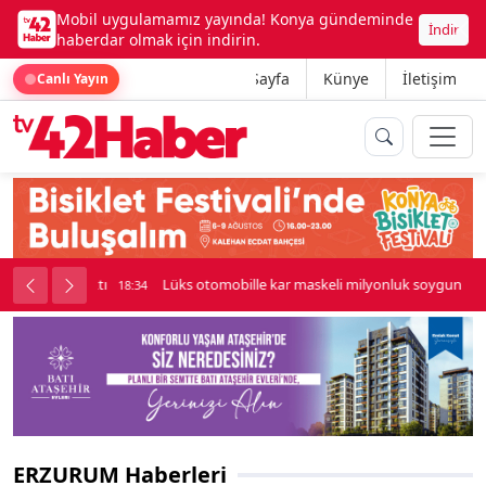
Mobil uygulamamız yayında! Konya gündeminde
İndir
haberdar olmak için indirin.
Ana Sayfa
Künye
İletişim
Canlı Yayın
palı kavga çıktı
Lüks otomobille kar maskeli milyonluk soygun
18:34
ERZURUM Haberleri