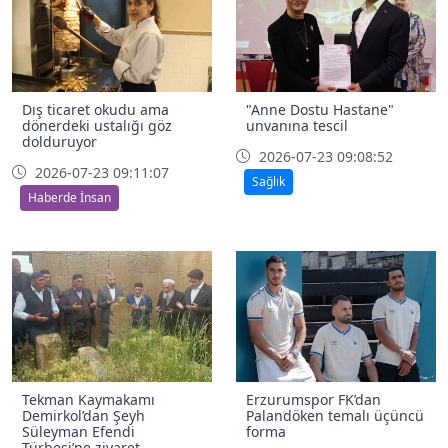
Dış ticaret okudu ama
"Anne Dostu Hastane"
dönerdeki ustalığı göz
unvanına tescil
dolduruyor
2026-07-23 09:08:52
2026-07-23 09:11:07
Sağlık
Haberde İnsan
Tekman Kaymakamı
Erzurumspor FK’dan
Demirkol’dan Şeyh
Palandöken temalı üçüncü
Süleyman Efendi
forma
Türbesi’ne ziyaret