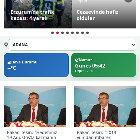
Asayiş
Eğitim
Erzurum’da trafik
Cezaevinde hafız
kazası: 4 yaralı
oldular
Namaz
Hava Durumu
Gunes 05:42
--°C
Ogle: 12:50
Bakan Tekin: "Hedefimiz
Bakan Tekin: "2013
19 Ağustos’ta kazmanın
yılından itibaren