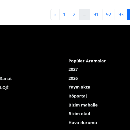
 Çiftçi’den "Dua" filmi
Karayazı’da bir ilk: Es
etmenine ziyaret
dayanışma derneği
kuruldu
-01-08 13:49:31
Kültür Sanat
2026-01-08 13:39:34
Haberde İnsan
‹
1
2
...
91
92
93