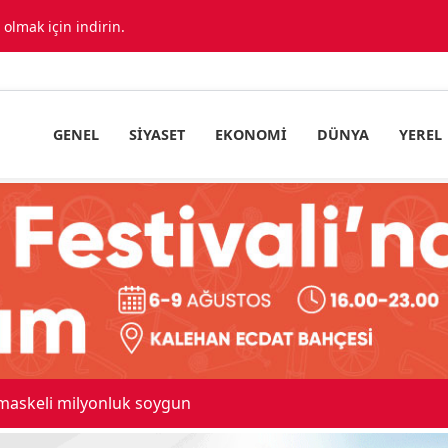
lmak için indirin.
GENEL
SIYASET
EKONOMI
DÜNYA
YEREL
 maskeli milyonluk soygun