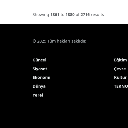
Haberde İnsan
Erzurum Şehir Hastanesi
Vali
çocuk kalbine "ritim"
yön
verdi
2026
2026-01-08 13:49:47
Sağlık
Showing
1861
to
1880
of
2716
results
© 2025 Tüm hakları saklıdır.