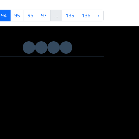
naf
Dünya şampiyonu
korodan yeni hedef
çalışmaları
2026-01-08 13:30:17
Haberde İnsan
94
95
96
97
...
135
136
›