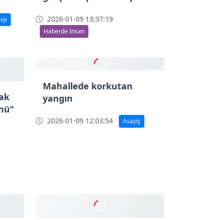
nde
Demokrat Eğitimciler
Sendikası’ndan öğrenci
gelişim raporuna tepki
2026-01-09 13:37:19
oji
Haberde İnsan
ak
ünü"
Mahallede korkutan
yangın