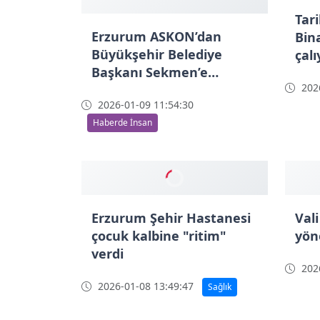
hizmete açıldı
birl
öne
2026-01-09 13:22:53
2026
Haberde İnsan
Haber
Tar
Bina
çalı
2026
Erzurum ASKON’dan
Büyükşehir Belediye
Başkanı Sekmen’e
nezaket ziyareti
2026-01-09 11:54:30