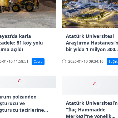
ayazı’da karla
Atatürk Üniversitesi
adele: 81 köy yolu
Araştırma Hastanesi’
ıma açıldı
bir yılda 1 milyon 300
binin üzerinde muay
-01-10 11:58:51
2026-01-10 09:34:16
Çevre
Sağlık