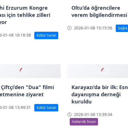
iğini güçlendirmeyi
msiyoruz"
-01-09 13:20:34
de İnsan
ihi Erzurum Kongre
Oltu’da öğrencilere
sı için tehlike zilleri
verem bilgilendirmesi
yor
2026-01-08 15:15:56
Sağlık
-01-08 16:18:38
Kültür Sanat