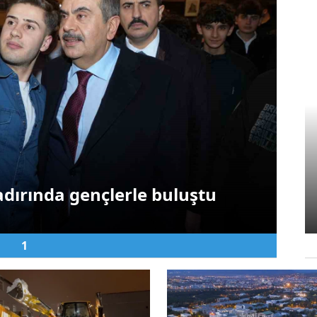
Asayiş
Aras Nehri’nde
kaybolan Okan Koç’un
cansız bedeni, 2.5 km
dırında gençlerle buluştu
uzakta bulundu
1