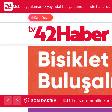
Mobil uygulamamız yayında! Konya gündeminde haberdar o
Canlı Yayın
SON DAKIKA :
Lüks otomobille kar
18:34