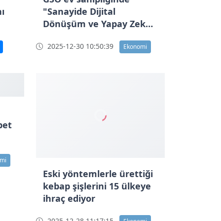
ı
"Sanayide Dijital
Dönüşüm ve Yapay Zeka"
konusu ele alındı
2025-12-30 10:50:39
yor"
Ekonomi
Eski yöntemlerle ürettiği
kebap şişlerini 15 ülkeye
bet
ihraç ediyor
2025-12-28 11:17:15
Ekonomi
mi