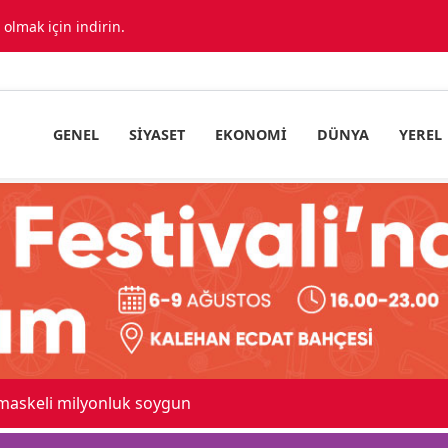
lmak için indirin.
GENEL
SIYASET
EKONOMI
DÜNYA
YEREL
 maskeli milyonluk soygun