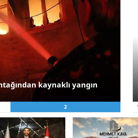
Asayiş
Gaziantep’te orman
yangını: Ekiplerin
ontağından kaynaklı yangın
müdahalesi sürüyor
2