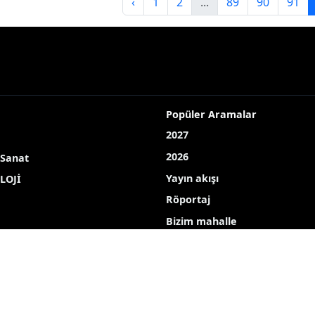
‹
1
2
...
89
90
91
Popüler Aramalar
2027
2026
 Sanat
Yayın akışı
LOJİ
Röportaj
Bizim mahalle
Bizim okul
Hava durumu
Mine ekici
dombay