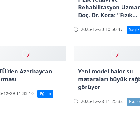
Rehabilitasyon Uzman
ı hakkında bilgi verdi
Doç. Dr. Koca: "Fizik
-12-30 10:51:20
tedavide ameliyatsız
Sağlık
2025-12-30 10:50:47
tedaviler yüz güldürü
Sağlık
TÜ’den Azerbaycan
Yeni model bakır su
arması
mataraları büyük rağ
görüyor
-12-29 11:33:10
Eğitim
2025-12-28 11:25:38
Ekono