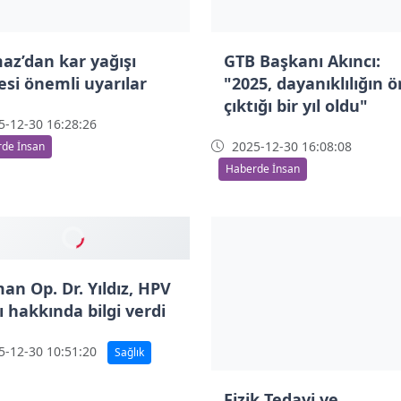
maz’dan kar yağışı
GTB Başkanı Akıncı:
esi önemli uyarılar
"2025, dayanıklılığın 
çıktığı bir yıl oldu"
-12-30 16:28:26
2025-12-30 16:08:08
de İnsan
Haberde İnsan
Fizik Tedavi ve
an Op. Dr. Yıldız, HPV