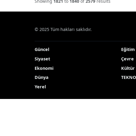
Showing
1821
to
1840
of
2579
results
© 2025 Tüm hakları saklıdır.
Güncel
Eğitim
Siyaset
Çevre
Ekonomi
Kültür
Dünya
TEKNO
Yerel