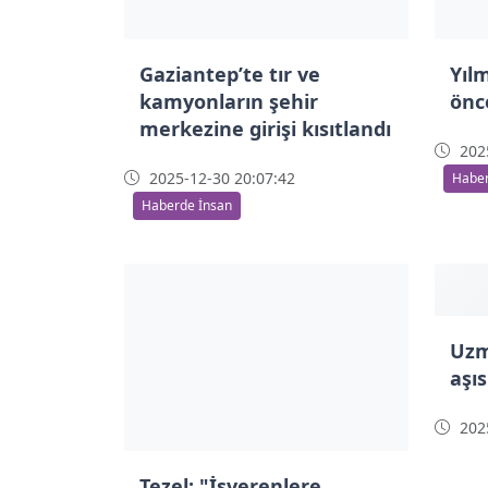
Gaziantep’te tır ve
Yıl
kamyonların şehir
önc
merkezine girişi kısıtlandı
2025
2025-12-30 20:07:42
Haber
Haberde İnsan
Tezel: "İşverenlere
Uzm