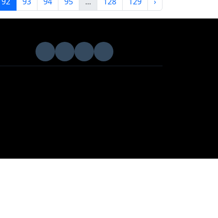
92
93
94
95
...
128
129
›