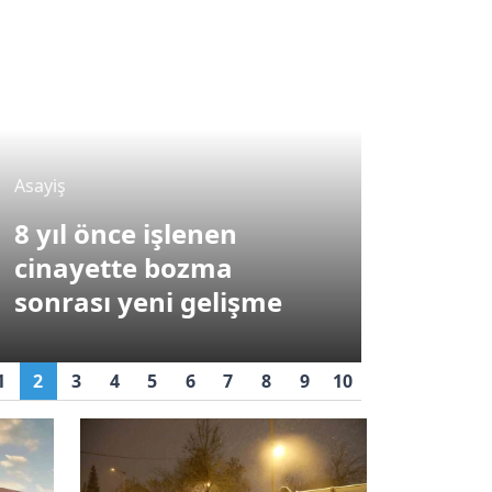
Asayiş
Asayiş
Gaziant
8 yıl önce işlenen
300 mil
cinayette bozma
dolandı
sonrası yeni gelişme
yakala
1
2
3
4
5
6
7
8
9
10