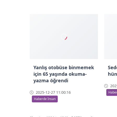
Yanlış otobüse binmemek
Sed
için 65 yaşında okuma-
hün
yazma öğrendi
2025
2025-12-27 11:00:16
Haber
Haberde İnsan