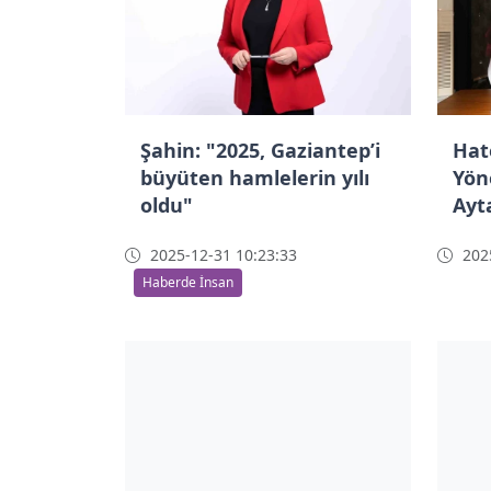
Şahin: "2025, Gaziantep’i
Hat
büyüten hamlelerin yılı
Yön
oldu"
Ayta
2025-12-31 10:23:33
2025
Haberde İnsan