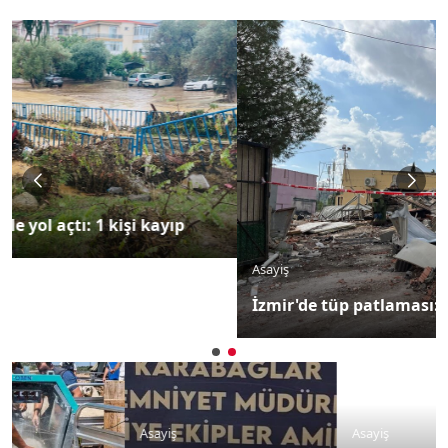
Asayiş
İzmir'de tüp patlaması: 1'i ağır 2 yaralı
Asayiş
Asayiş