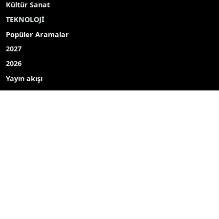
Eğitim
Çevre
Kültür Sanat
TEKNOLOJİ
Popüler Aramalar
2027
2026
Yayın akışı
Röportaj
Bizim mahalle
Bizim okul
Hava durumu
Mine ekici
dombay
ahmet uçar