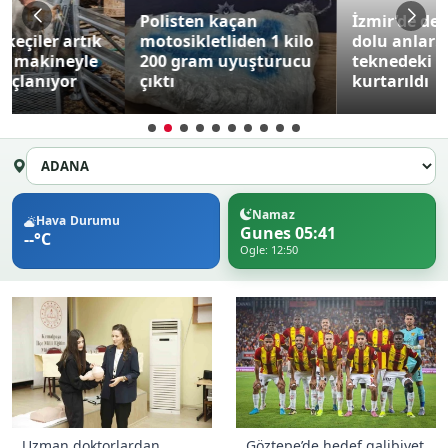
Polisten kaçan
İzmir’de denizde korku
motosikletliden 1 kilo
dolu anlar: Su alan
200 gram uyuşturucu
teknedeki 6 yolcu
çıktı
kurtarıldı
Namaz
Hava Durumu
Gunes 05:41
--°C
Ogle: 12:50
Uzman doktorlardan
Göztepe’de hedef galibiyet