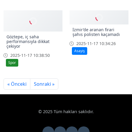
Sağlık
İzmir’de aranan firari
şahıs polisten kaçamadı
Göztepe, iç saha
performansıyla dikkat
2025-11-17 10:34:26
çekiyor
Asayiş
2025-11-17 10:38:50
Spor
« Önceki
Sonraki »
© 2025 Tüm hakları saklıdır.