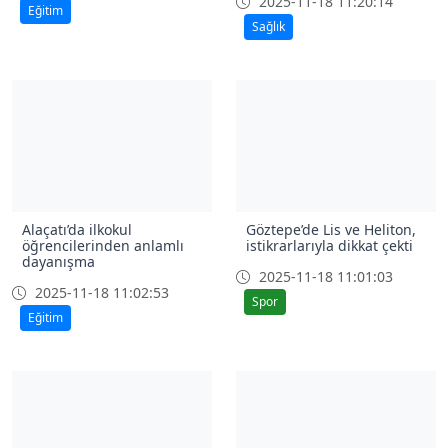
her zaman gerekli mi?
2025-11-18 11:28:52
2025-11-18 11:20:14
Eğitim
Sağlık
Alaçatı’da ilkokul
Göztepe’de Lis ve Heliton,
öğrencilerinden anlamlı
istikrarlarıyla dikkat çekti
dayanışma
2025-11-18 11:01:03
2025-11-18 11:02:53
Spor
Eğitim