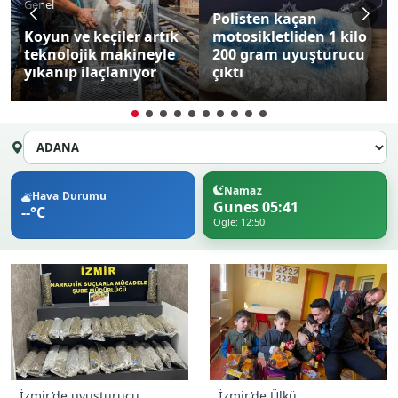
Genel
Polisten kaçan
Koyun ve keçiler artık
motosikletliden 1 kilo
teknolojik makineyle
200 gram uyuşturucu
yıkanıp ilaçlanıyor
çıktı
Namaz
Hava Durumu
Gunes 05:41
--°C
Ogle: 12:50
İzmir’de uyuşturucu
İzmir’de Ülkü