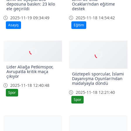
deposuna baskın: 23 kilo
Ocakları’ndan eğitime
ele geçirildi
destek
2025-11-19 09:34:49
2025-11-18 14:54:42
Asayiş
Eğitim
Lider Aliağa Petkimspor,
Göztepeli sporcular, İslami
Avrupa’da kritik maça
Dayanışma Oyunları’ndan
çıkıyor
madalyayla döndü
2025-11-18 12:40:48
2025-11-18 12:21:40
Spor
Spor