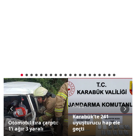
Asayiş
Asayiş
Karabük’te 241
Karabük’te sentetik
uyuşturucu hap ele
ecza operasyonu: 2
geçti
gözaltı