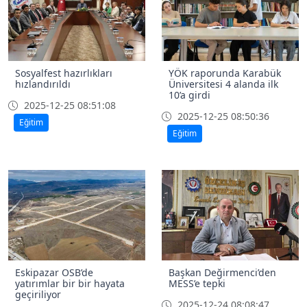
Sosyalfest hazırlıkları
YÖK raporunda Karabük
hızlandırıldı
Üniversitesi 4 alanda ilk
10’a girdi
2025-12-25 08:51:08
2025-12-25 08:50:36
Eğitim
Eğitim
Eskipazar OSB’de
Başkan Değirmenci’den
yatırımlar bir bir hayata
MESS’e tepki
geçiriliyor
2025-12-24 08:08:47