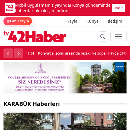
Mobil uygulamamız yayında! Konya gündeminde
İndir
haberdar olmak için indirin.
Ana Sayfa
Künye
İletişim
Canlı Yayın
palı kavga çıktı
Lüks otomobille kar maskeli milyonluk soygun
18:34
KARABÜK Haberleri