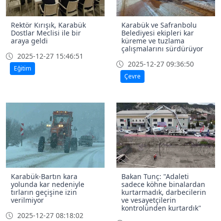
Rektör Kırışık, Karabük
Karabük ve Safranbolu
Dostlar Meclisi ile bir
Belediyesi ekipleri kar
araya geldi
küreme ve tuzlama
çalışmalarını sürdürüyor
2025-12-27 15:46:51
2025-12-27 09:36:50
Eğitim
Çevre
Karabük-Bartın kara
Bakan Tunç: "Adaleti
yolunda kar nedeniyle
sadece köhne binalardan
tırların geçişine izin
kurtarmadık, darbecilerin
verilmiyor
ve vesayetçilerin
kontrolünden kurtardık"
2025-12-27 08:18:02