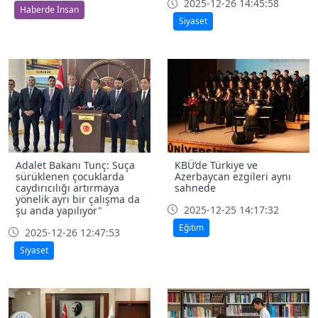
2025-12-26 14:45:58
Haberde İnsan
Siyaset
Adalet Bakanı Tunç: Suça
KBÜ’de Türkiye ve
sürüklenen çocuklarda
Azerbaycan ezgileri aynı
caydırıcılığı artırmaya
sahnede
yönelik ayrı bir çalışma da
2025-12-25 14:17:32
şu anda yapılıyor"
Eğitim
2025-12-26 12:47:53
Siyaset