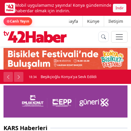
Mobil uygulamamız yayında! Konya gündeminde
İndir
haberdar olmak için indirin.
Ana Sayfa
Künye
İletişim
Canlı Yayın
rine girdi
Beşikçioğlu Konya'ya Sevk Edildi
18:34
KARS Haberleri