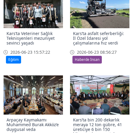
Kars’ta Veteriner Sağlık
Kars’ta asfalt seferberliği:
Teknisyenleri mezuniyet
İl Özel İdaresi yol
sevinci yaşadı
çalışmalarına hız verdi
2026-06-23 15:57:22
2026-06-23 08:56:27
Eğitim
Haberde İnsan
Arpaçay Kaymakamı
Kars’ta bin 200 dekarlık
Muhammed Burak Akköz’e
meraya 12 ton gübre, 41
duygusal veda
üreticiye 6 bin 150