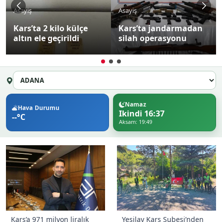
Asayiş
Asayiş
Kars’ta 2 kilo külçe
Kars’ta jandarmadan
altın ele geçirildi
silah operasyonu
Namaz
Hava Durumu
Ikindi 16:37
--°C
Aksam: 19:49
Kars’a 971 milyon liralık
Yeşilay Kars Şubesi’nden