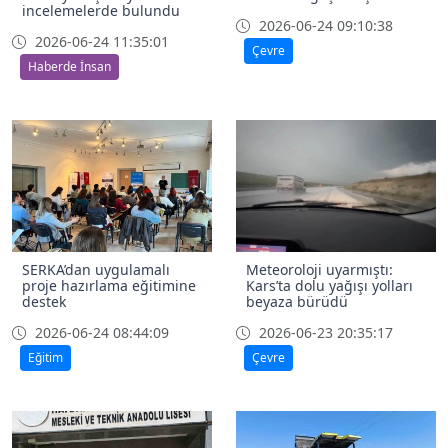
incelemelerde bulundu
2026-06-24 09:10:38
2026-06-24 11:35:01
Çevre
Haberde İnsan
SERKA’dan uygulamalı
Meteoroloji uyarmıştı:
proje hazırlama eğitimine
Kars’ta dolu yağışı yolları
destek
beyaza bürüdü
2026-06-24 08:44:09
2026-06-23 20:35:17
Eğitim
Çevre