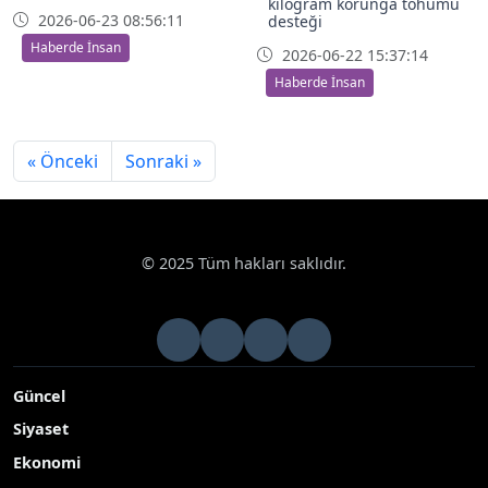
kilogram korunga tohumu
2026-06-23 08:56:11
desteği
Haberde İnsan
2026-06-22 15:37:14
Haberde İnsan
« Önceki
Sonraki »
© 2025 Tüm hakları saklıdır.
Güncel
Siyaset
Ekonomi