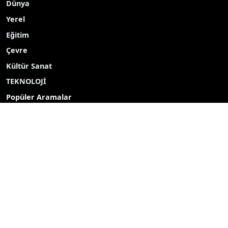
Dünya
Yerel
Eğitim
Çevre
Kültür Sanat
TEKNOLOJİ
Popüler Aramalar
2027
2026
Yayın akışı
Röportaj
Bizim mahalle
Bizim okul
Hava durumu
Mine ekici