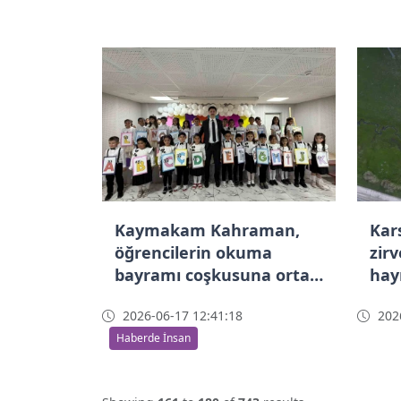
Kaymakam Kahraman,
Kars
öğrencilerin okuma
zir
bayramı coşkusuna ortak
hay
oldu
2026-06-17 12:41:18
2026
Haberde İnsan