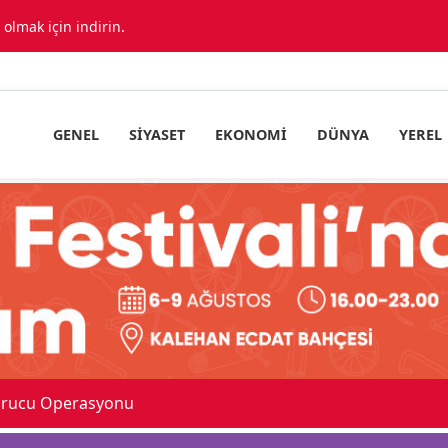
lmak için indirin.
GENEL
SIYASET
EKONOMI
DÜNYA
YEREL
çıklandı