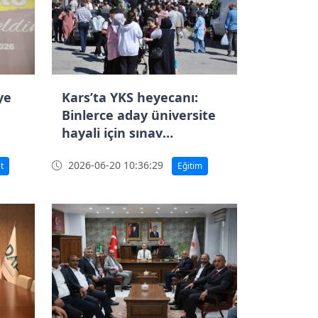
ye
Kars’ta YKS heyecanı:
Binlerce aday üniversite
hayali için sınav
merkezlerine akın etti
2026-06-20 10:36:29
t
Eğitim