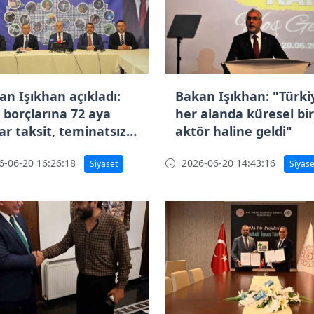
an Işıkhan açıkladı:
Bakan Işıkhan: "Türki
 borçlarına 72 aya
her alanda küresel bir
ar taksit, teminatsız
aktör haline geldi"
t 10 milyon TL’ye çıktı
-06-20 16:26:18
2026-06-20 14:43:16
Siyaset
Siyase