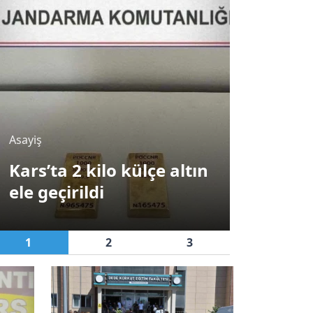
erde İnsan
Asayiş
rs’ta tarım ve hayvancılığın geleceğ
Kars’ta jandarmadan
tırıldı
silah operasyonu
1
2
3