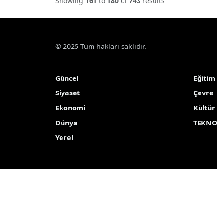
Showing
161
to
180
of
743
results
© 2025 Tüm hakları saklıdır.
Güncel
Eğitim
Siyaset
Çevre
Ekonomi
Kültür
Dünya
TEKNO
Yerel