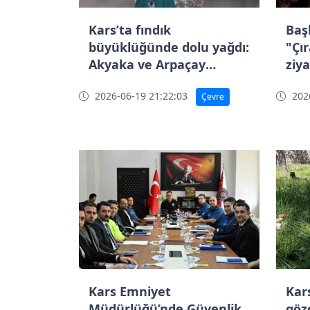
Kars’ta fındık
Baş
büyüklüğünde dolu yağdı:
"Çır
Akyaka ve Arpaçay
ziy
beyaza büründü
2026-06-19 21:22:03
2026
Çevre
Kars Emniyet
Kars
Müdürlüğü’nde Güvenlik
gözd