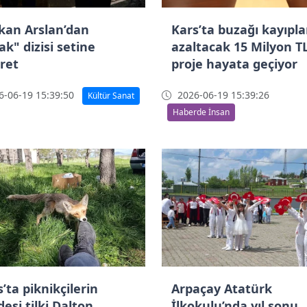
kan Arslan’dan
Kars’ta buzağı kayıpla
ak" dizisi setine
azaltacak 15 Milyon TL
aret
proje hayata geçiyor
-06-19 15:39:50
2026-06-19 15:39:26
Kültür Sanat
Haberde İnsan
’ta piknikçilerin
Arpaçay Atatürk
esi tilki Dalton
İlkokulu’nda yıl sonu