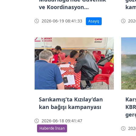
ve Koordinasyon
kam
Toplantısı
2026-06-19 08:41:33
2026
Asayiş
Sarıkamış’ta Kızılay’dan
Kars
kan bağışı kampanyası
KBR
gerç
2026-06-18 09:41:47
2026
Haberde İnsan