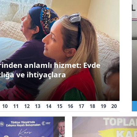
Asayiş
Hab
a
resi’nde Tarık Bilgin güven
Kars’ta 2 kilo külçe altın
Ka
ele geçirildi
ya
10
11
12
13
14
15
16
17
18
19
20