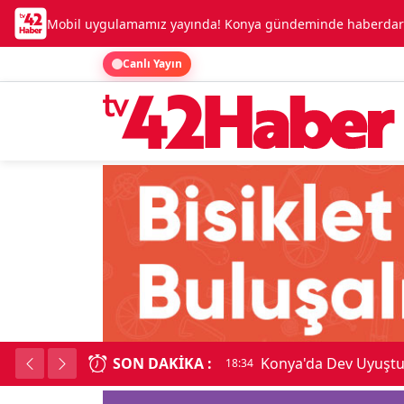
Mobil uygulamamız yayında! Konya gündeminde haberdar o
Canlı Yayın
SON DAKIKA :
Temmuz Enflasyonu A
18:34