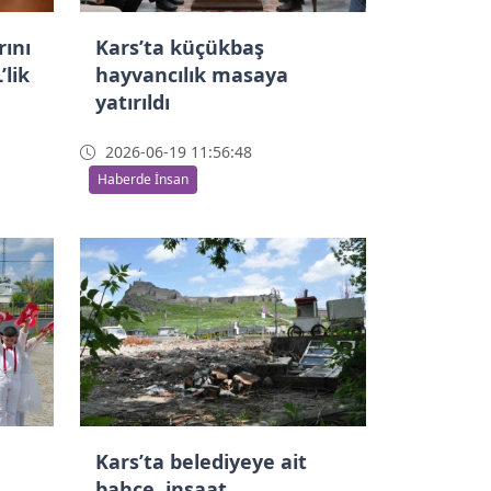
rını
Kars’ta küçükbaş
’lik
hayvancılık masaya
yatırıldı
2026-06-19 11:56:48
Haberde İnsan
Kars’ta belediyeye ait
bahçe, inşaat