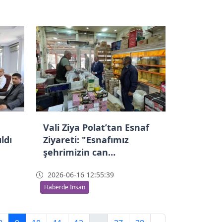
Vali Ziya Polat’tan Esnaf
ldı
Ziyareti: "Esnafımız
şehrimizin can
damarıdır"
2026-06-16 12:55:39
Haberde İnsan