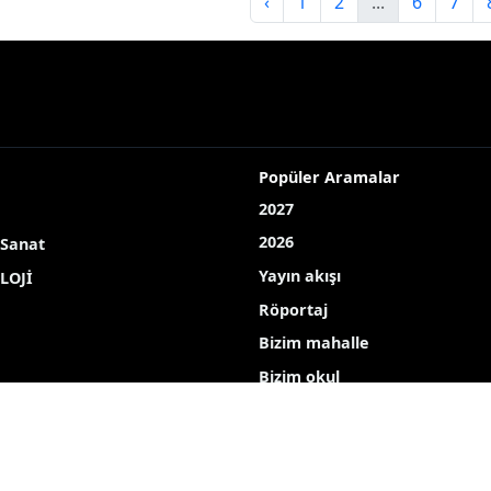
‹
1
2
...
6
7
Popüler Aramalar
2027
2026
 Sanat
Yayın akışı
LOJİ
Röportaj
Bizim mahalle
Bizim okul
Hava durumu
Mine ekici
dombay