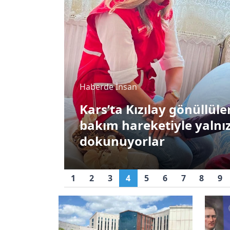
Çevre
Siyaset
: Evde
Kars’ta renk tonun
MHP Sarıkamış İlçe Kong
bürünen ağaçlar
tazeledi
büyüledi
1
2
3
4
5
6
7
8
9