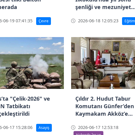
erada
şenliği ve mezuniyet
coşkusu
-06-19 07:41:35
2026-06-18 12:05:23
Çevre
Eğitim
’ta "Çelik-2026" ve
Çıldır 2. Hudut Tabur
N Tatbikatı
Komutanı Günfer’den
ekleştirildi
Kaymakam Akköz’e
ziyaret
-06-17 15:28:06
2026-06-17 12:53:18
Asayiş
Haberde İnsan