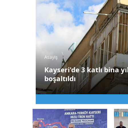
Asayiş
Asayiş
an
n sürücüsü
Kayseri'de 3 katlı bina y
Kayseri’de bıçaklı
aybetti
boşaltıldı
kavga: 1 yaralı