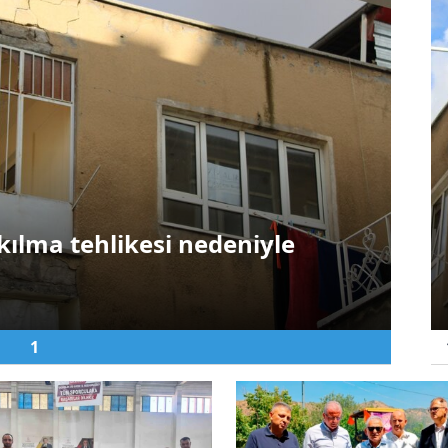
Asayiş
Kayseri'de 3 katlı bina
ıkılma tehlikesi nedeniyle
yıkılma tehlikesi
nedeniyle boşaltıldı
1