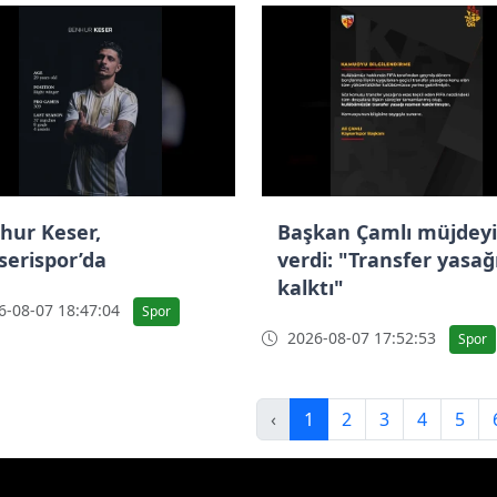
hur Keser,
Başkan Çamlı müjdeyi
serispor’da
verdi: "Transfer yasağ
kalktı"
-08-07 18:47:04
Spor
2026-08-07 17:52:53
Spor
‹
1
2
3
4
5