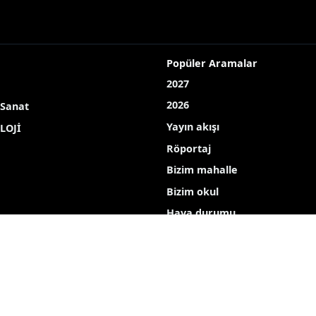
Popüler Aramalar
2027
2026
 Sanat
Yayın akışı
LOJİ
Röportaj
Bizim mahalle
Bizim okul
Hava durumu
Mine ekici
dombay
ahmet uçar
Çelikkayalar