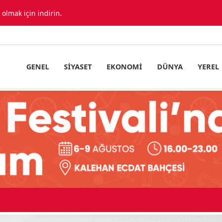
lmak için indirin.
GENEL
SIYASET
EKONOMI
DÜNYA
YEREL
urucu Operasyonu