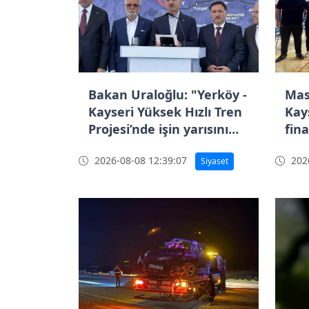
Bakan Uraloğlu: "Yerköy -
Mas
Kayseri Yüksek Hızlı Tren
Kay
Projesi’nde işin yarısını
fin
tamamladık"
2026-08-08 12:39:07
2026
Siyaset