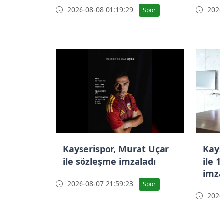
2026-08-08 01:19:29
2026
Spor
Kayserispor, Murat Uçar
Kay
ile sözleşme imzaladı
ile 
imz
2026-08-07 21:59:23
Spor
2026