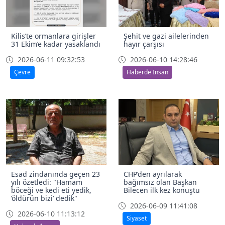
Kilis’te ormanlara girişler
Şehit ve gazi ailelerinden
31 Ekim’e kadar yasaklandı
hayır çarşısı
2026-06-11 09:32:53
2026-06-10 14:28:46
Çevre
Haberde İnsan
Esad zindanında geçen 23
CHP’den ayrılarak
yılı özetledi: "Hamam
bağımsız olan Başkan
böceği ve kedi eti yedik,
Bilecen ilk kez konuştu
’öldürün bizi’ dedik"
2026-06-09 11:41:08
2026-06-10 11:13:12
Siyaset