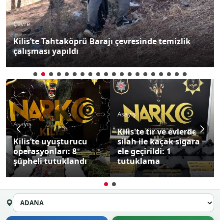
Çevre
Kilis’te Tahtaköprü Barajı çevresinde temizlik
çalışması yapıldı
Asayiş
Asayiş
Kilis'te tır ve evlerde
Kilis’te uyuşturucu
silah ile kaçak sigara
operasyonları: 8
ele geçirildi: 1
şüpheli tutuklandı
tutuklama