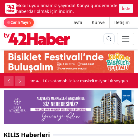
Mobil uygulamamız yayında! Konya gündeminde
İndir
haberdar olmak için indirin.
Ana Sayfa
Künye
İletişim
Canlı Yayın
palı kavga çıktı
Lüks otomobille kar maskeli milyonluk soygun
18:34
KİLİS Haberleri