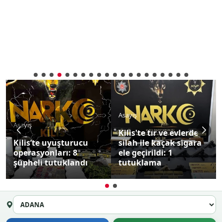
Asayiş
Asayiş
Kilis'te tır ve evlerde
Kilis’te uyuşturucu
silah ile kaçak sigara
operasyonları: 8
ele geçirildi: 1
şüpheli tutuklandı
tutuklama