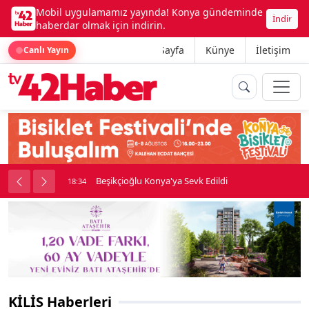
Mobil uygulamamız yayında! Konya gündeminde
İndir
haberdar olmak için indirin.
Ana Sayfa
Künye
İletişim
Canlı Yayın
rine girdi
Beşikçioğlu Konya'ya Sevk Edildi
18:34
KİLİS Haberleri