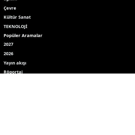
Çevre
Kültür Sanat
TEKNOLOJİ
Popüler Aramalar
2027
2026
Yayın akışı
Röportaj
Bizim mahalle
Bizim okul
Hava durumu
Mine ekici
dombay
ahmet uçar