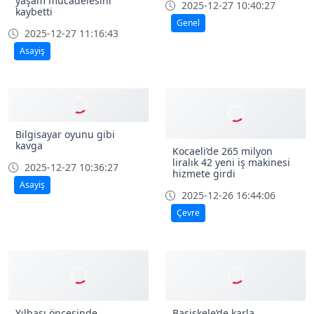
Körfez Mimar Sinan’da 28
sokak baştan sona
Tramvayın altında kalan
yenileniyor
yaşlı kadın 2 günlük
yaşam mücadelesini
2025-12-27 10:40:27
kaybetti
Genel
2025-12-27 11:16:43
Asayiş
Bilgisayar oyunu gibi
kavga
Kocaeli’de 265 milyon
liralık 42 yeni iş makinesi
2025-12-27 10:36:27
hizmete girdi
Asayiş
2025-12-26 16:44:06
Çevre