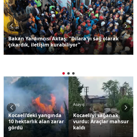
Genel
Bakan Yardımcısı Aktaş: "Dilara'yı sağ olarak
çıkardık, iletişim kurabiliyor"
Asayiş
Asayiş
Kocaeli’deki yangında
Kocaeli’yi sağanak
10 hektarlık alan zarar
vurdu: Araçlar mahsur
gördü
kaldı