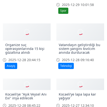
Kocaelispor’un ilk yarı
Çayırova Belediyesi,
karnesi
sahasında MKE
Ankaragücü’nü mağlup
2025-12-29 12:01:01
etti
Spor
2025-12-29 10:01:58
Spor
Organize suç
Vatandaşın geliştirdiği bu
operasyonlarında 15 kişi
sistem yangını kıvılcım
gözaltına alındı
anında durduracak
2025-12-28 20:44:15
2025-12-28 09:16:40
Asayiş
Teknoloji