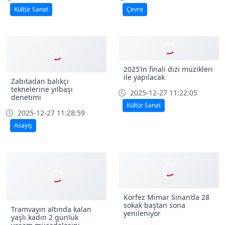
Kocaeli’ye "Aşık Veysel Anı
Kocaeli’ye lapa lapa kar
Evi" inşa edilecek
yağıyor
2025-12-28 08:45:22
2025-12-27 12:34:10
Kültür Sanat
Çevre
2025’in finali dizi müzikleri
ile yapılacak
Zabıtadan balıkçı
teknelerine yılbaşı
2025-12-27 11:22:05
denetimi
Kültür Sanat
2025-12-27 11:28:59
Asayiş