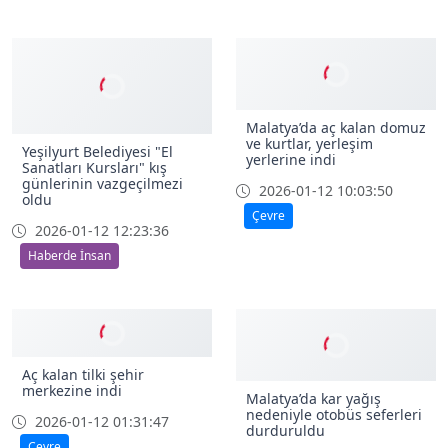
Malatya Büyükşehir’den
MTÜ’de tarımsal eğitimin
Kale’ye 81.9 milyonluk
180. yılı coşkuyla kutlandı
yatırım
2026-01-12 12:43:10
2026-01-12 14:22:59
Eğitim
Ekonomi
Malatya’da aç kalan domuz
ve kurtlar, yerleşim
Yeşilyurt Belediyesi "El
yerlerine indi
Sanatları Kursları" kış
günlerinin vazgeçilmezi
2026-01-12 10:03:50
oldu
Çevre
2026-01-12 12:23:36
Haberde İnsan