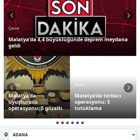
Çevre
Malatya'da 4,4 büyüklüğünde deprem meydana
geldi
Asayiş
Asayiş
Malatya’da
Malatya’da torbacı
uyuşturucu
operasyonu: 5
operasyonu: 5 gözaltı
tutuklama