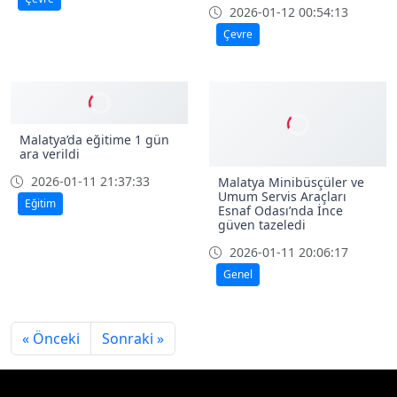
Aç kalan tilki şehir
merkezine indi
Malatya’da kar yağış
nedeniyle otobüs seferleri
2026-01-12 01:31:47
durduruldu
Çevre
2026-01-12 00:54:13
Çevre
Malatya’da eğitime 1 gün
ara verildi
2026-01-11 21:37:33
Malatya Minibüsçüler ve
Umum Servis Araçları
Eğitim
Esnaf Odası’nda İnce
güven tazeledi
2026-01-11 20:06:17