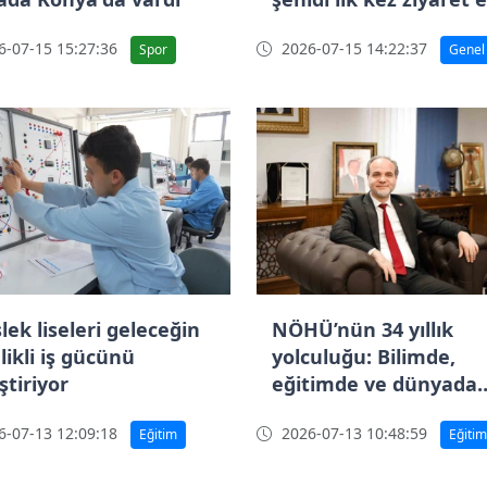
-07-15 15:27:36
2026-07-15 14:22:37
Spor
Genel
lek liseleri geleceğin
NÖHÜ’nün 34 yıllık
likli iş gücünü
yolculuğu: Bilimde,
ştiriyor
eğitimde ve dünyada
yükseliş
-07-13 12:09:18
2026-07-13 10:48:59
Eğitim
Eğitim