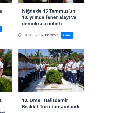
a
Niğde’de 15 Temmuz’un
10. yılında fener alayı ve
demokrasi nöbeti
ş
2026-07-16 00:28:52
Genel
s
10. Ömer Halisdemir
Bisiklet Turu tamamlandı
tti