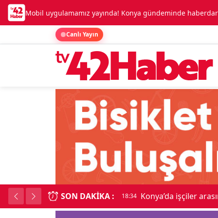
Mobil uygulamamız yayında! Konya gündeminde haberdar o
Canlı Yayın
SON DAKIKA :
Lük
18:34