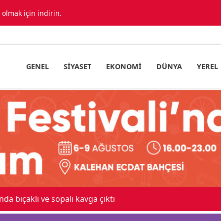
lmak için indirin.
GENEL
SIYASET
EKONOMI
DÜNYA
YEREL
s otomobille kar maskeli milyonluk soygun