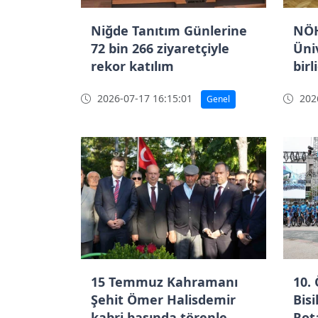
Niğde Tanıtım Günlerine
NÖH
72 bin 266 ziyaretçiyle
Üniv
rekor katılım
birl
2026-07-17 16:15:01
2026
Genel
15 Temmuz Kahramanı
10.
Şehit Ömer Halisdemir
Bis
kabri başında törenle
Rot