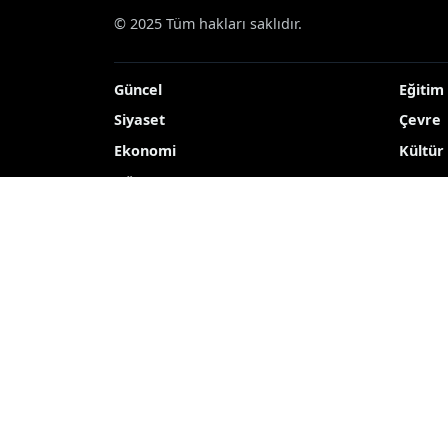
© 2025 Tüm hakları saklıdır.
Güncel
Eğitim
Siyaset
Çevre
Ekonomi
Kültür
Dünya
TEKNO
Yerel