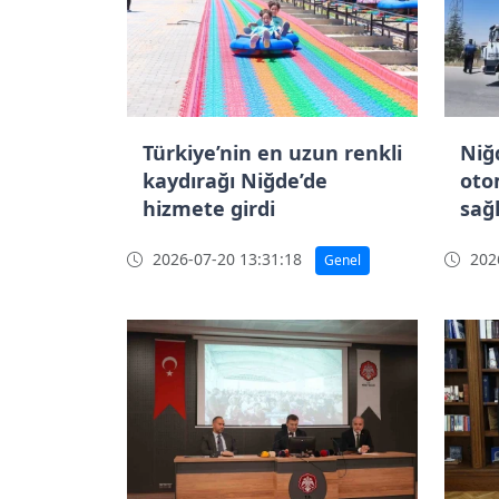
Türkiye’nin en uzun renkli
Niğ
kaydırağı Niğde’de
otom
hizmete girdi
sağl
2026-07-20 13:31:18
2026
Genel