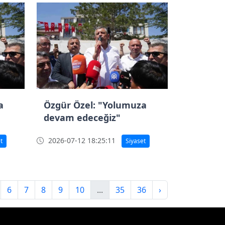
a
Özgür Özel: "Yolumuza
devam edeceğiz"
2026-07-12 18:25:11
t
Siyaset
6
7
8
9
10
...
35
36
›