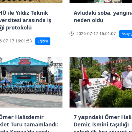
Ü ile Yıldız Teknik
Avludaki soba, yangın
ersitesi arasında iş
neden oldu
iği protokolü
2026-07-17 16:01:07
Asayi
-07-17 16:01:53
Eğitim
 Ömer Halisdemir
7 yaşındaki Ömer Hali
iklet Turu tamamlandı:
Demir, ismini taşıdığı
ada Konya'da vardı
şehidi ilk kez ziyaret e