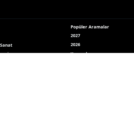
Popüler Aramalar
2027
2026
 Sanat
Yayın akışı
LOJİ
Röportaj
Bizim mahalle
Bizim okul
Hava durumu
Mine ekici
dombay
ahmet uçar
Çelikkayalar