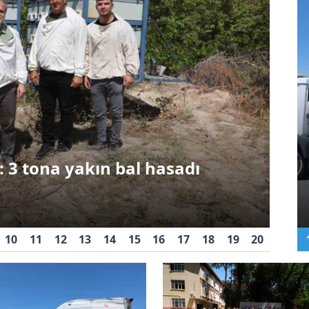
Asayiş
Niğde’de ambulans ile
ı yaşam için 7’den 70’e herkes
otomobil çarpıştı: 3’ü
uşuyor
sağlık çalışanı 5 yaralı
10
11
12
13
14
15
16
17
18
19
20