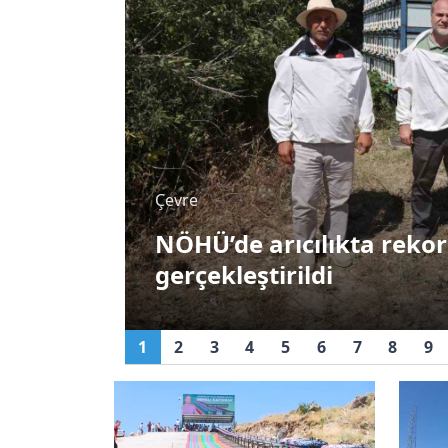
Sağlık
 bal hasadı
Niğde’de sağlıkl
stadyumda bul
1
2
3
4
5
6
7
8
9