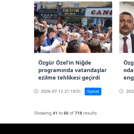
Özgür Özel’in Niğde
Özg
programında vatandaşlar
oda
ezilme tehlikesi geçirdi
eng
2026-07-12 21:19:01
2026
Siyaset
Showing
41
to
60
of
718
results