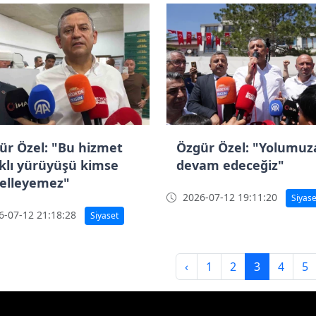
ür Özel: "Bu hizmet
Özgür Özel: "Yolumuz
klı yürüyüşü kimse
devam edeceğiz"
elleyemez"
2026-07-12 19:11:20
Siyase
-07-12 21:18:28
Siyaset
‹
1
2
3
4
5