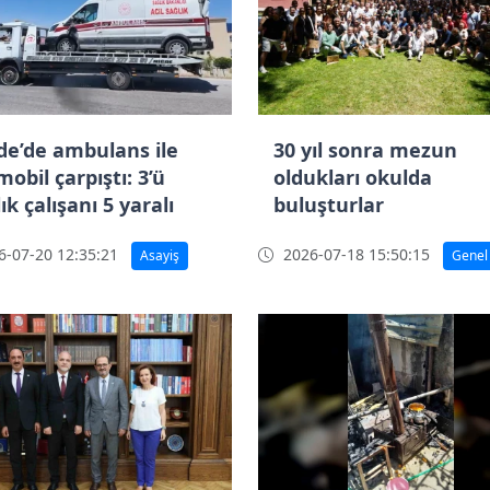
de’de ambulans ile
30 yıl sonra mezun
obil çarpıştı: 3’ü
oldukları okulda
ık çalışanı 5 yaralı
buluşturlar
-07-20 12:35:21
2026-07-18 15:50:15
Asayiş
Genel