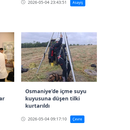
2026-05-04 23:43:51
Asayiş
Osmaniye’de içme suyu
lar
kuyusuna düşen tilki
kurtarıldı
2026-05-04 09:17:10
Çevre