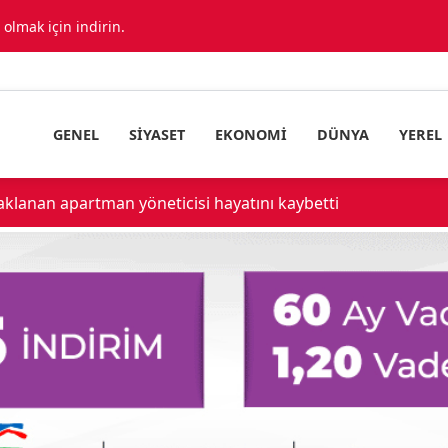
lmak için indirin.
GENEL
SIYASET
EKONOMI
DÜNYA
YEREL
aklanan apartman yöneticisi hayatını kaybetti