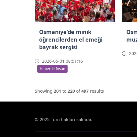
Osmaniye’de minik
Osm
öğrencilerden el emeği
müz
bayrak sergisi
2026
2026-05-01 08:51:16
Haberde İnsan
Showing
201
to
220
of
497
results
© 2025 Tüm hakları saklıdır.