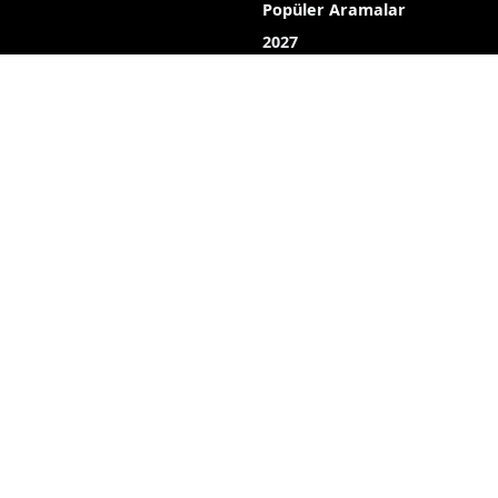
Popüler Aramalar
2027
2026
 Sanat
Yayın akışı
LOJİ
Röportaj
Bizim mahalle
Bizim okul
Hava durumu
Mine ekici
dombay
ahmet uçar
Çelikkayalar
Ecdadın izinde
 izin alınmadan, kaynak gösterilerek dahi kopyalanamaz, başka ye