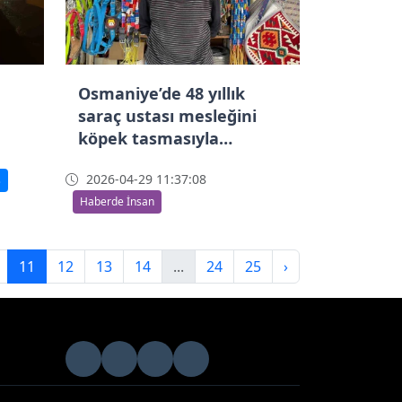
Osmaniye’de 48 yıllık
saraç ustası mesleğini
köpek tasmasıyla
yaşatıyor
2026-04-29 11:37:08
ş
Haberde İnsan
11
12
13
14
...
24
25
›