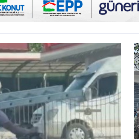
Asayiş
inde