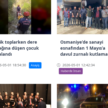
ik toplarken dere
Osmaniye’de sanayi
ağına düşen çocuk
esnafından 1 Mayıs’a
alandı
davul zurnalı kutlama
-05-01 18:54:30
2026-05-01 12:42:34
Asayiş
Haberde İnsan