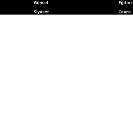
Güncel
Eğitim
Siyaset
Çevre
Ekonomi
Kültür
Dünya
TEKNO
Yerel
Haber içerikleri