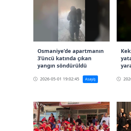
Osmaniye’de apartmanın
Kek
3’üncü katında çıkan
yat
yangın söndürüldü
yar
2026-05-01 19:02:45
2026
Asayiş