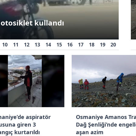
da 1
Kadirli'de sel felaketi:
Asa
ındaki Erolcan’ın çiftlik hayali
Evler ve iş yerleri sular
rdi
altında kaldı
Os
10
11
12
13
14
15
16
17
18
19
20
aniye’de aspiratör
Osmaniye Amanos Tr
usuna giren 3
Dağ Şenliği’nde engell
angıç kurtarıldı
aşan azim