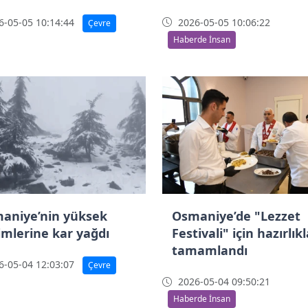
-05-05 10:14:44
2026-05-05 10:06:22
Çevre
Haberde İnsan
aniye’nin yüksek
Osmaniye’de "Lezzet
imlerine kar yağdı
Festivali" için hazırlık
tamamlandı
-05-04 12:03:07
Çevre
2026-05-04 09:50:21
Haberde İnsan