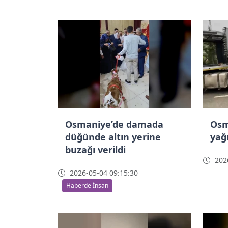
Osmaniye’de damada
Osm
düğünde altın yerine
yağ
buzağı verildi
2026
2026-05-04 09:15:30
Haberde İnsan