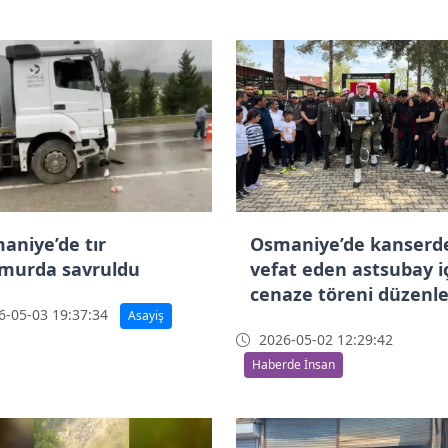
aniye’de tır
Osmaniye’de kanserd
murda savruldu
vefat eden astsubay i
cenaze töreni düzenl
-05-03 19:37:34
Asayiş
2026-05-02 12:29:42
Haberde İnsan