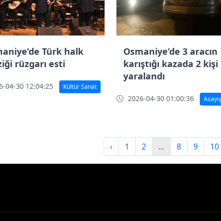
aniye’de Türk halk
Osmaniye’de 3 aracın
iği rüzgarı esti
karıştığı kazada 2 kişi
yaralandı
-04-30 12:04:25
Kültür Sanat
2026-04-30 01:00:36
Asayi
‹
1
2
...
8
9
10