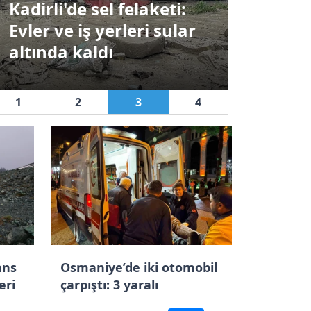
Depremzede araçlar
yiş
üzerinden vurgun: 1
maniye’de pikap ile otomobil çarpıştı:
tutuklama
1
2
3
4
ans
Osmaniye’de iki otomobil
eri
çarpıştı: 3 yaralı