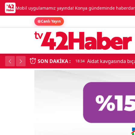
Mobil uygulamamız yayında! Konya gündeminde haberdar o
Canlı Yayın
SON DAKIKA :
Aidat kavgasında bıç
18:34