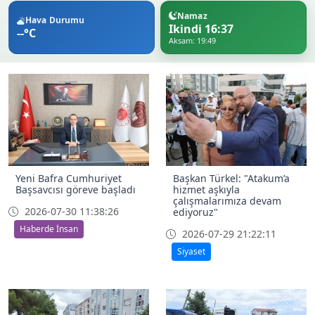
Namaz
Hava Durumu
Ikindi 16:37
--°C
Aksam: 19:49
Yeni Bafra Cumhuriyet
Başkan Türkel: "Atakum’a
Başsavcısı göreve başladı
hizmet aşkıyla
çalışmalarımıza devam
2026-07-30 11:38:26
ediyoruz"
Haberde İnsan
2026-07-29 21:22:11
Siyaset