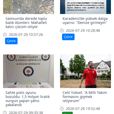
Samsun’da derede toplu
Karadeniz’de yüksek dalga
balık ölümleri: Mahalleli
uyarısı: "Denize girmeyin"
kalıcı çözüm istiyor
2026-07-29 10:28:48
2026-07-29 10:57:26
Çevre
Çevre
Sahte polis oyunu
Celil Yüksel: "A Milli Takım
bozuldu: 1,5 milyon liralık
formasını giymek
vurgun yapan şahıs
istiyorum"
yakalandı
2026-07-28 19:52:48
2026-07-29 09:35:38