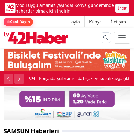
Mobil uygulamamız yayında! Konya gündeminde
İndir
haberdar olmak için indirin.
Ana Sayfa
Künye
İletişim
Canlı Yayın
Konya’da işçiler arasında bıçaklı ve sopalı kavga çıktı
18:34
SAMSUN Haberleri