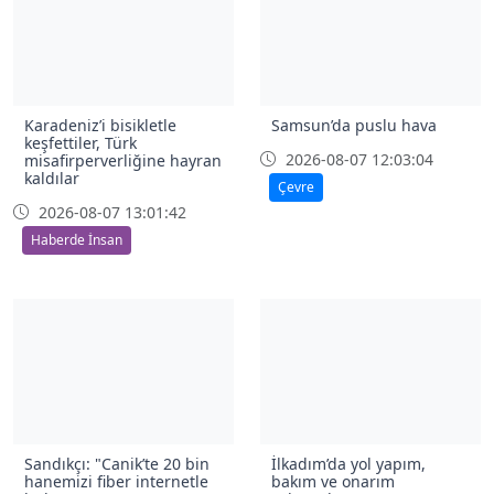
Karadeniz’i bisikletle
Samsun’da puslu hava
keşfettiler, Türk
2026-08-07 12:03:04
misafirperverliğine hayran
kaldılar
Çevre
2026-08-07 13:01:42
Haberde İnsan
Sandıkçı: "Canik’te 20 bin
İlkadım’da yol yapım,
hanemizi fiber internetle
bakım ve onarım