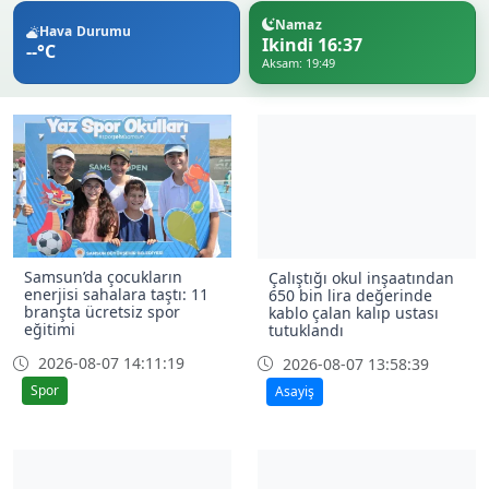
Namaz
Hava Durumu
Ikindi 16:37
--°C
Aksam: 19:49
Samsun’da çocukların
Çalıştığı okul inşaatından
enerjisi sahalara taştı: 11
650 bin lira değerinde
branşta ücretsiz spor
kablo çalan kalıp ustası
eğitimi
tutuklandı
2026-08-07 14:11:19
2026-08-07 13:58:39
Spor
Asayiş