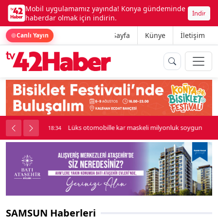
Mobil uygulamamız yayında! Konya gündeminde
İndir
haberdar olmak için indirin.
Ana Sayfa
Künye
İletişim
Canlı Yayın
palı kavga çıktı
Lüks otomobille kar maskeli milyonluk soygun
18:34
SAMSUN Haberleri